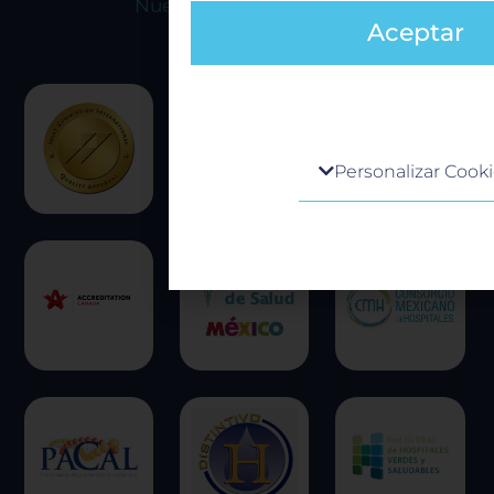
Nuestras acreditaciones
Aceptar
Centro de preferencia de la 
Personalizar Cook
Cuando visita cualquier sitio web, e
obtener o guardar información en s
generalmente mediante el uso de co
información puede ser acerca de ust
preferencias o su dispositivo, y se us
principalmente para que el sitio fun
esperado. Por lo general, la informac
identifica directamente, pero puede
una experiencia web más personaliz
respetamos su derecho a la privacid
escoger no permitirnos usar ciertas
clic en los encabezados de cada cate
más y cambiar nuestras configuraci