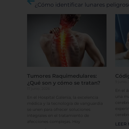
¿Cómo identificar lunares peligro
Tumores Raquimedulares:
Códi
9 junio,
¿Qué son y cómo se tratan?
17 junio, 2026
En el 
una má
En el Hospital Galenia, la excelencia
cerebr
médica y la tecnología de vanguardia
experi
se unen para ofrecer soluciones
cerebr
integrales en el tratamiento de
afecciones complejas. Hoy
LEER 