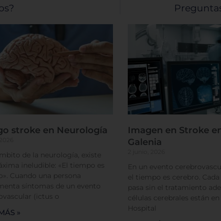
sos?
Preguntas
Cookies de funcionalidad
Cookies de rendimiento
Rechazar todas
Confirmar mis prefe
go stroke en Neurología
Imagen en Stroke en
 2026
Galenia
2 junio, 2026
ámbito de la neurología, existe
xima ineludible: «El tiempo es
En un evento cerebrovascul
o». Cuando una persona
el tiempo es cerebro. Cad
menta síntomas de un evento
pasa sin el tratamiento ade
ovascular (ictus o
células cerebrales están en
Hospital
MÁS »