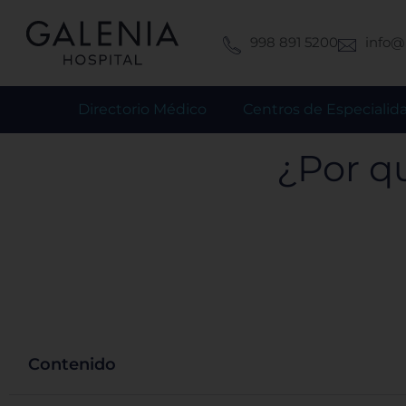
Ir
al
998 891 5200
info@
contenido
Directorio Médico
Centros de Especialid
¿Por q
Contenido