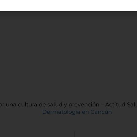
tamente, pero puede proporcionarle una experiencia web m
nalizada. Ya que respetamos su derecho a la privacidad, ust
 escoger no permitirnos usar ciertas cookies. Haga clic en lo
ezados de cada categoría para saber más y cambiar nuestr
guraciones predeterminadas. Sin embargo, el bloqueo de al
 de cookies puede afectar su experiencia en el sitio y los servi
podemos ofrecer.
Más información
rmitir todas
tema de personalización de cookies
or una cultura de salud y prevención – Actitud Sa
Cookies dirigidas