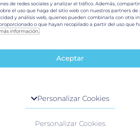
ones de redes sociales y analizar el tráfico. Además, compart
obre el uso que haga del sitio web con nuestros partners de
aída del cabello?
licidad y análisis web, quienes pueden combinarla con otra i
proporcionado o que hayan recopilado a partir del uso que 
ico o emocional?
más información.
mente?
eciente o una cirugía?
Aceptar
dico te solicite exámenes de sangre para descart
Hospital con especialidad de dermatología en C
tro de preferencia de la privacidad
Personalizar Cookies
o visita cualquier sitio web, el mismo podría obtener o gua
mación en su navegador, generalmente mediante el uso de
Personalizar Cookies
es. Esta información puede ser acerca de usted, sus preferen
spositivo, y se usa principalmente para que el sitio funcione 
perado. Por lo general, la información no lo identifica