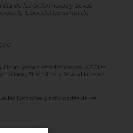
l día de las enfermeras y de los
noce la labor del personal de
cano
a. De acuerdo a estadísticas del INEGI se
ialistas, 31 técnicas y 26 auxiliares en
e las funciones y actividades de los