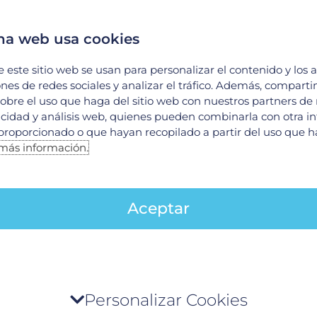
tención a todos los pacientes.
s necesidades básicas.
na web usa cookies
nfermeros:
e este sitio web se usan para personalizar el contenido y los 
os pacientes.
ones de redes sociales y analizar el tráfico. Además, compart
s registros médicos de cada paciente.
obre el uso que haga del sitio web con nuestros partners de
 curativos y paliativos.
licidad y análisis web, quienes pueden combinarla con otra i
versas vías.
proporcionado o que hayan recopilado a partir del uso que 
iares sobre los cuidados que deben seguirse.
más información.
ministrar el material durante una intervención.
s y enfermeros es de gran importancia para mant
Aceptar
áticos con cada persona que atienden, de tal man
esitan únicamente medicamentos y el equipo ad
sicológico, siendo los enfermeros el mayor soport
tro de preferencia de la privacidad
Personalizar Cookies