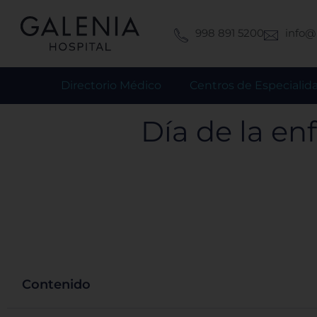
Ir
al
998 891 5200
info@
contenido
Directorio Médico
Centros de Especialid
Día de la en
Contenido