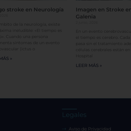
tema de personalización de cookies
go stroke en Neurología
Imagen en Stroke en
 2026
Galenia
Cookies dirigidas
2 junio, 2026
ámbito de la neurología, existe
xima ineludible: «El tiempo es
En un evento cerebrovascul
o». Cuando una persona
el tiempo es cerebro. Cad
Cookies de funcionalidad
menta síntomas de un evento
pasa sin el tratamiento ade
ovascular (ictus o
células cerebrales están en
Hospital
MÁS »
Cookies de rendimiento
LEER MÁS »
Rechazar todas
Confirmar mis prefe
Legales
Aviso de Privacidad