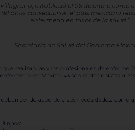
 Villagrana, estableció el 06 de enero como e
88 años consecutivos, el país mexicano reco
enfermería en favor de la salud.”
Secretaría de Salud del Gobierno Mexi
 que realizan las y los profesionales de enfermerí
nfermeros en México, 43 son profesionistas o espec
deben ser de acuerdo a sus necesidades, por lo qu
3 tipos:
nde requerimientos específicos.