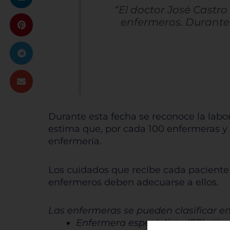
“El doctor José Castro
enfermeros. Durante 
Durante esta fecha se reconoce la labor
estima que, por cada 100 enfermeras y e
enfermería.
Los cuidados que recibe cada paciente 
enfermeros deben adecuarse a ellos.
Las enfermeras se pueden clasificar en 
Enfermera especialista (EE)
atie