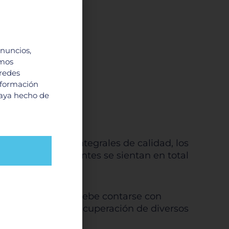
anuncios,
imos
 redes
nformación
haya hecho de
ener cuidados integrales de calidad, los
era que los pacientes se sientan en total
ecuado, también debe contarse con
e para la pronta recuperación de diversos