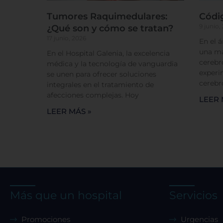
Sis
Tumores Raquimedulares:
Códi
9 junio,
¿Qué son y cómo se tratan?
17 junio, 2026
En el 
una má
En el Hospital Galenia, la excelencia
cerebr
médica y la tecnología de vanguardia
experi
se unen para ofrecer soluciones
cerebr
integrales en el tratamiento de
afecciones complejas. Hoy
LEER 
LEER MÁS »
Más que un hospital
Servicios
Promociones
Urgencias