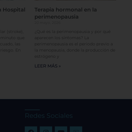
 Hospital
Terapia hormonal en la
perimenopausia
20 mayo, 2026
ar (stroke),
¿Qué es la perimenopausia y por qué
a minuto que
aparecen los síntomas? La
cuado, las
perimenopausia es el periodo previo a
 riesgo. En
la menopausia, donde la producción de
estrógeno y
LEER MÁS »
rencias
Redes Sociales
F
I
Y