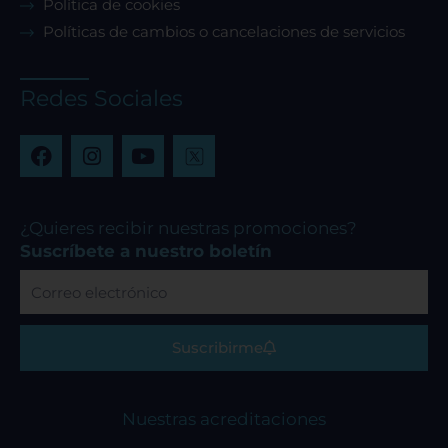
Política de cookies
Políticas de cambios o cancelaciones de servicios
Redes Sociales
F
I
Y
a
n
o
c
s
u
e
t
t
b
a
u
¿Quieres recibir nuestras promociones?
o
g
b
Suscríbete a nuestro boletín
o
r
e
Correo
k
a
electrónico
m
Suscribirme
Nuestras acreditaciones