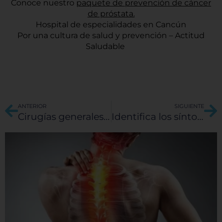
Conoce nuestro
paquete de prevención de cáncer
de próstata.
Hospital de especialidades en Cancún
Por una cultura de salud y prevención – Actitud
Saludable
Ant
Si
ANTERIOR
SIGUIENTE
Cirugías generales en México
Identifica los síntomas del cáncer de próstata