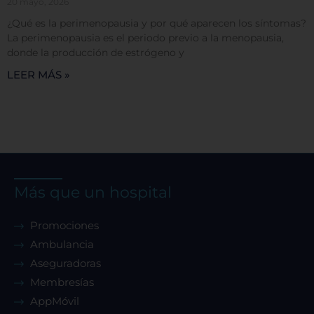
20 mayo, 2026
¿Qué es la perimenopausia y por qué aparecen los síntomas?
Cookies dirigidas
La perimenopausia es el periodo previo a la menopausia,
donde la producción de estrógeno y
LEER MÁS »
Cookies de funcionalidad
Cookies de rendimiento
Más que un hospital
Rechazar todas
Promociones
Ambulancia
Confirmar mis preferencias
Aseguradoras
Membresías
AppMóvil