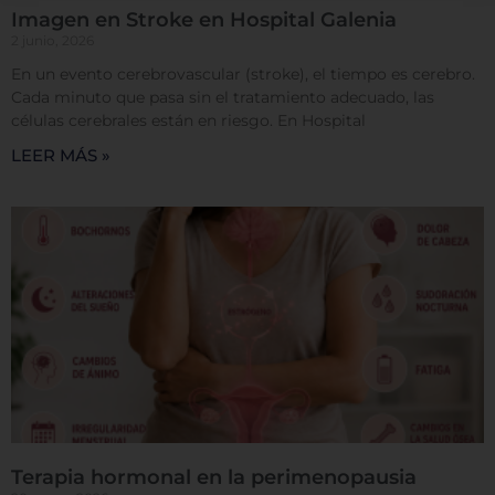
esperado. Por lo general, la información no lo
Imagen en Stroke en Hospital Galenia
identifica directamente, pero puede proporcionarle
2 junio, 2026
una experiencia web más personalizada. Ya que
En un evento cerebrovascular (stroke), el tiempo es cerebro.
respetamos su derecho a la privacidad, usted puede
Cada minuto que pasa sin el tratamiento adecuado, las
escoger no permitirnos usar ciertas cookies. Haga
células cerebrales están en riesgo. En Hospital
clic en los encabezados de cada categoría para saber
LEER MÁS »
más y cambiar nuestras configuraciones
predeterminadas. Sin embargo, el bloqueo de
algunos tipos de cookies puede afectar su
experiencia en el sitio y los servicios que podemos
ofrecer.
Más información
Permitir todas
Sistema de personalización de cookies
Terapia hormonal en la perimenopausia