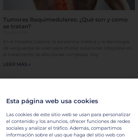
Tumores Raquimedulares: ¿Qué son y cómo
se tratan?
17 junio, 2026
En el Hospital Galenia, la excelencia médica y la tecnología
de vanguardia se unen para ofrecer soluciones integrales en
el tratamiento de afecciones complejas. Hoy
LEER MÁS »
Esta página web usa cookies
Las cookies de este sitio web se usan para personalizar
el contenido y los anuncios, ofrecer funciones de redes
sociales y analizar el tráfico. Además, compartimos
información sobre el uso que haga del sitio web con