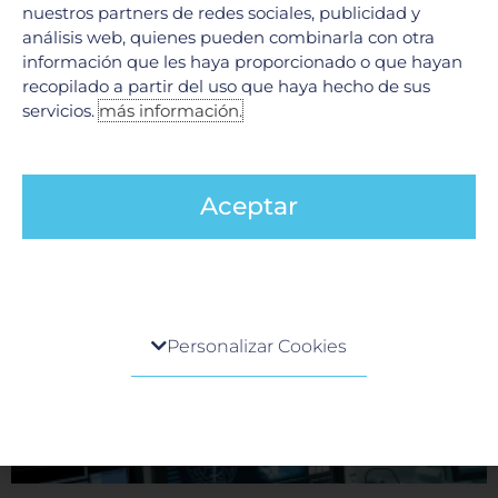
nuestros partners de redes sociales, publicidad y
análisis web, quienes pueden combinarla con otra
Código stroke en Neurología
información que les haya proporcionado o que hayan
9 junio, 2026
recopilado a partir del uso que haya hecho de sus
servicios.
más información.
En el ámbito de la neurología, existe una máxima ineludible:
«El tiempo es cerebro». Cuando una persona experimenta
síntomas de un evento cerebrovascular (ictus o
LEER MÁS »
Aceptar
Centro de preferencia de la privacidad
Personalizar Cookies
Cuando visita cualquier sitio web, el mismo podría
obtener o guardar información en su navegador,
generalmente mediante el uso de cookies. Esta
información puede ser acerca de usted, sus
preferencias o su dispositivo, y se usa
principalmente para que el sitio funcione según lo