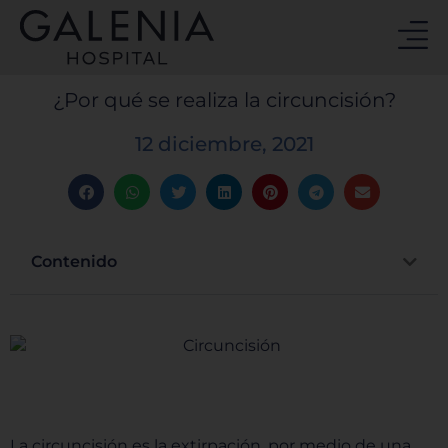
Ir
al
contenido
¿Por qué se realiza la circuncisión?
12 diciembre, 2021
Contenido
La circuncisión es la extirpación, por medio de una