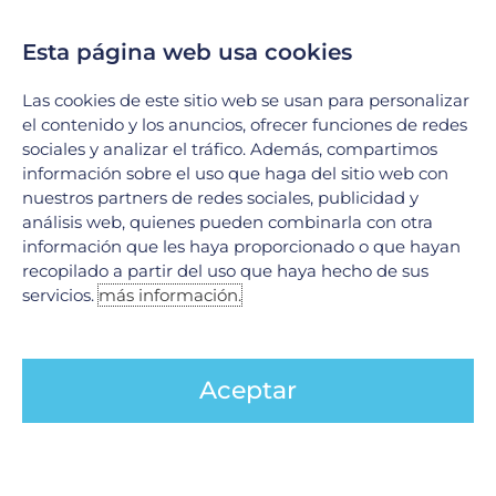
En el Hospital Galenia, la excelencia médica y la tecnología
de vanguardia se unen para ofrecer soluciones integrales en
Esta página web usa cookies
el tratamiento de afecciones complejas. Hoy
Las cookies de este sitio web se usan para personalizar
LEER MÁS »
el contenido y los anuncios, ofrecer funciones de redes
sociales y analizar el tráfico. Además, compartimos
información sobre el uso que haga del sitio web con
nuestros partners de redes sociales, publicidad y
análisis web, quienes pueden combinarla con otra
información que les haya proporcionado o que hayan
recopilado a partir del uso que haya hecho de sus
servicios.
más información.
Aceptar
Código stroke en Neurología
9 junio, 2026
En el ámbito de la neurología, existe una máxima ineludible: