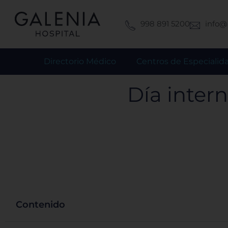
Ir
al
998 891 5200
info@
contenido
Directorio Médico
Centros de Especialid
Día inter
Contenido