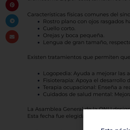
Características físicas comunes del s
Rostro plano con ojos rasgados ha
Cuello corto.
Orejas y boca pequeña.
Lengua de gran tamaño, respecto
Existen tratamientos que permiten que
Logopedia: Ayuda a mejorar las al
Fisioterapia: Apoya el desarrollo 
Terapia ocupacional: Enseña a rea
Cuidados de salud mental: Mejor
La Asamblea General de la ONU designó
Esta fecha fue elegida por la triplicac