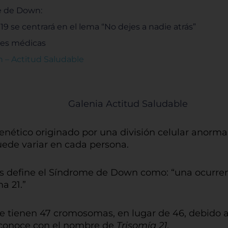
me de Down:
 se centrará en el lema “No dejes a nadie atrás”
des médicas
n – Actitud Saludable
nético originado por una división celular anormal
puede variar en cada persona.
s define el Síndrome de Down como: “una ocurrenc
a 21.”
 tienen 47 cromosomas, en lugar de 46, debido a 
 conoce con el nombre de
Trisomía 21.