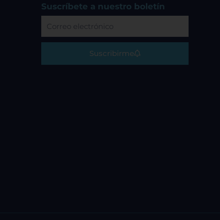
o
r
e
Suscríbete a nuestro boletín
k
a
Correo
m
electrónico
Suscribirme