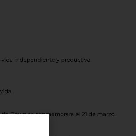
vida independiente y productiva.
vida.
me de Down se conmemorara el 21 de marzo.