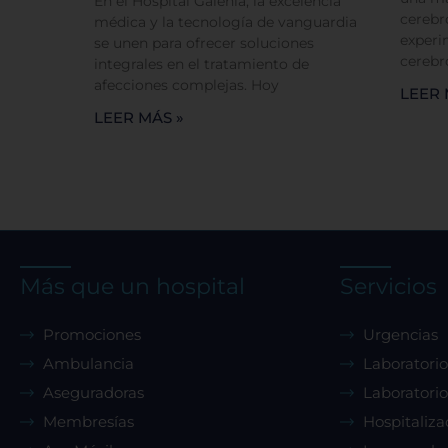
En el Hospital Galenia, la excelencia
cerebr
médica y la tecnología de vanguardia
experi
se unen para ofrecer soluciones
cerebr
integrales en el tratamiento de
afecciones complejas. Hoy
LEER 
LEER MÁS »
Más que un hospital
Servicios
Promociones
Urgencias
Ambulancia
Laboratorio
Aseguradoras
Laboratorio
Membresías
Hospitaliza