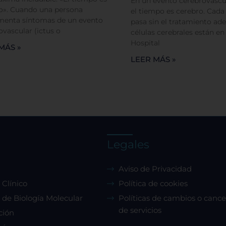
En un evento cerebrovascul
Cookies dirigidas
o». Cuando una persona
el tiempo es cerebro. Cad
menta síntomas de un evento
pasa sin el tratamiento ade
ovascular (ictus o
células cerebrales están en
Cookies de funcionalidad
Hospital
MÁS »
LEER MÁS »
Cookies de rendimiento
Rechazar todas
Confirmar mis prefe
Legales
Aviso de Privacidad
 Clínico
Política de cookies
 de Biología Molecular
Políticas de cambios o cance
de servicios
ción