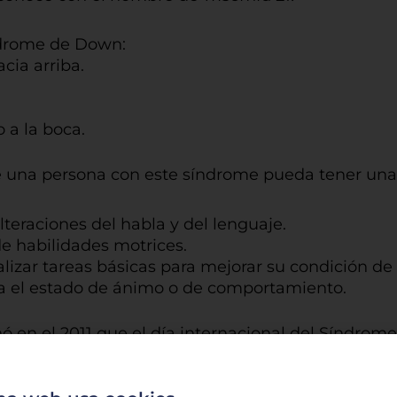
índrome de Down:
cia arriba.
 a la boca.
 una persona con este síndrome pueda tener una 
teraciones del habla y del lenguaje.
de habilidades motrices.
lizar tareas básicas para mejorar su condición de 
a el estado de ánimo o de comportamiento.
 en el 2011 que el día internacional del Síndro
ión del cromosoma 21.