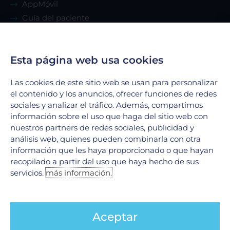
AppMóvil
Guía del paciente
Renta de consultorio
Esta página web usa cookies
Servicios
Las cookies de este sitio web se usan para personalizar
Urgencias
el contenido y los anuncios, ofrecer funciones de redes
Laboratorio Clínico
sociales y analizar el tráfico. Además, compartimos
información sobre el uso que haga del sitio web con
Laboratorio de Biología Molecular
nuestros partners de redes sociales, publicidad y
Hospitalización
análisis web, quienes pueden combinarla con otra
Imagenología
información que les haya proporcionado o que hayan
Hemodinamia
recopilado a partir del uso que haya hecho de sus
servicios.
más información.
Ver todos
Legales
Aceptar