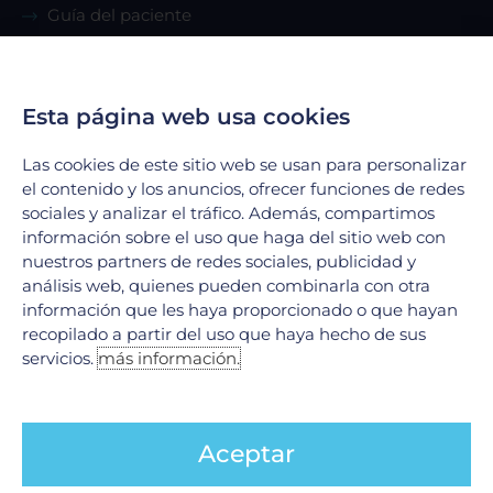
Guía del paciente
Renta de consultorio
Esta página web usa cookies
Servicios
Las cookies de este sitio web se usan para personalizar
Urgencias
el contenido y los anuncios, ofrecer funciones de redes
Laboratorio Clínico
sociales y analizar el tráfico. Además, compartimos
Laboratorio de Biología Molecular
información sobre el uso que haga del sitio web con
Hospitalización
nuestros partners de redes sociales, publicidad y
análisis web, quienes pueden combinarla con otra
Imagenología
información que les haya proporcionado o que hayan
Hemodinamia
recopilado a partir del uso que haya hecho de sus
Ver todos
servicios.
más información.
Legales
Aceptar
Aviso de Privacidad