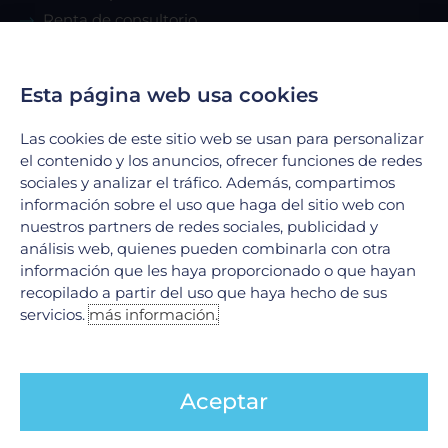
Renta de consultorio
Servicios
Esta página web usa cookies
Urgencias
Las cookies de este sitio web se usan para personalizar
Laboratorio Clínico
el contenido y los anuncios, ofrecer funciones de redes
sociales y analizar el tráfico. Además, compartimos
Laboratorio de Biología Molecular
información sobre el uso que haga del sitio web con
Hospitalización
nuestros partners de redes sociales, publicidad y
Imagenología
análisis web, quienes pueden combinarla con otra
Hemodinamia
información que les haya proporcionado o que hayan
recopilado a partir del uso que haya hecho de sus
Ver todos
servicios.
más información.
Legales
Aceptar
Aviso de Privacidad
Política de cookies