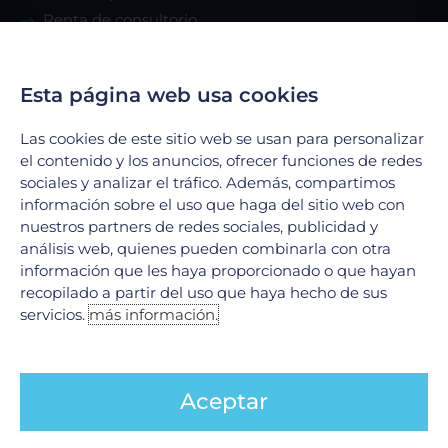
Renta de consultorio
Servicios
Esta página web usa cookies
Urgencias
Las cookies de este sitio web se usan para personalizar
Laboratorio Clínico
el contenido y los anuncios, ofrecer funciones de redes
sociales y analizar el tráfico. Además, compartimos
Laboratorio de Biología Molecular
información sobre el uso que haga del sitio web con
Hospitalización
nuestros partners de redes sociales, publicidad y
Imagenología
análisis web, quienes pueden combinarla con otra
Hemodinamia
información que les haya proporcionado o que hayan
recopilado a partir del uso que haya hecho de sus
Ver todos
servicios.
más información.
Legales
Aceptar
Aviso de Privacidad
Política de cookies