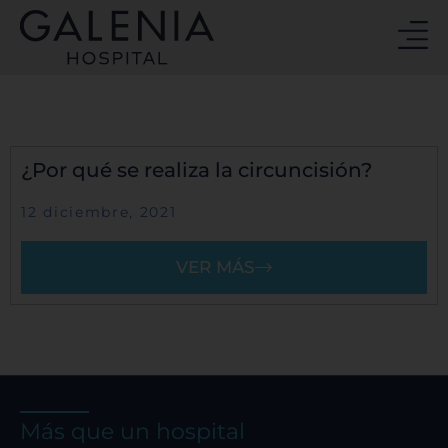
Ir
al
contenido
¿Por qué se realiza la circuncisión?
12 diciembre, 2021
VER MÁS
Más que un hospital