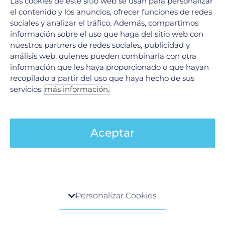
Las cookies de este sitio web se usan para personalizar
Ver todos
el contenido y los anuncios, ofrecer funciones de redes
sociales y analizar el tráfico. Además, compartimos
información sobre el uso que haga del sitio web con
Legales
nuestros partners de redes sociales, publicidad y
análisis web, quienes pueden combinarla con otra
información que les haya proporcionado o que hayan
Aviso de Privacidad
recopilado a partir del uso que haya hecho de sus
Política de cookies
servicios.
más información.
Políticas de cambios o cancelaciones de servicios
Redes Sociales
Aceptar
F
I
Y
a
n
o
c
s
u
e
t
t
Centro de preferencia de la privacidad
b
a
u
¿Quieres recibir nuestras promociones?
Personalizar Cookies
o
g
b
Suscríbete a nuestro boletín
Cuando visita cualquier sitio web, el mismo podría
o
r
e
obtener o guardar información en su navegador,
Correo