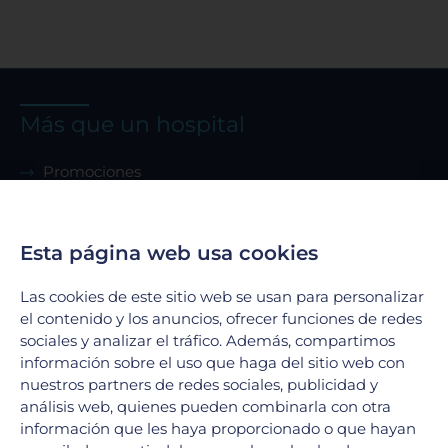
Más que un hospital
Promociones
Ambulancia
Aseguradoras
Esta página web usa cookies
Membresías
AppMóvil
Las cookies de este sitio web se usan para personalizar
Guía del paciente
el contenido y los anuncios, ofrecer funciones de redes
Renta de consultorio
sociales y analizar el tráfico. Además, compartimos
información sobre el uso que haga del sitio web con
nuestros partners de redes sociales, publicidad y
Servicios
análisis web, quienes pueden combinarla con otra
información que les haya proporcionado o que hayan
Urgencias