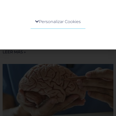
Tumores Raquimedulares: ¿Qué son y cómo
Centro de preferencia de la privacidad
se tratan?
Personalizar Cookies
17 junio, 2026
Cuando visita cualquier sitio web, el mismo podría
En el Hospital Galenia, la excelencia médica y la tecnología
obtener o guardar información en su navegador,
de vanguardia se unen para ofrecer soluciones integrales en
generalmente mediante el uso de cookies. Esta
el tratamiento de afecciones complejas. Hoy
información puede ser acerca de usted, sus
preferencias o su dispositivo, y se usa
LEER MÁS »
principalmente para que el sitio funcione según lo
esperado. Por lo general, la información no lo
identifica directamente, pero puede proporcionarle
una experiencia web más personalizada. Ya que
respetamos su derecho a la privacidad, usted puede
escoger no permitirnos usar ciertas cookies. Haga
clic en los encabezados de cada categoría para saber
más y cambiar nuestras configuraciones
predeterminadas. Sin embargo, el bloqueo de
algunos tipos de cookies puede afectar su
experiencia en el sitio y los servicios que podemos
ofrecer.
Más información