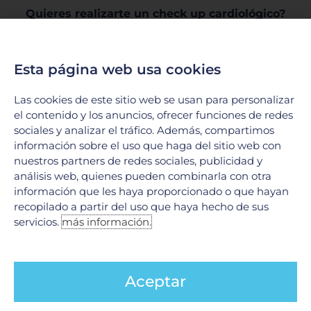
Quieres realizarte un check up cardiológico?
Hospital con especialidad de cardiología en
Cancún
Esta página web usa cookies
Por una cultura de salud y prevención – Actitud
Saludable
Las cookies de este sitio web se usan para personalizar
el contenido y los anuncios, ofrecer funciones de redes
sociales y analizar el tráfico. Además, compartimos
Ant
Si
ANTERIOR
SIGUIENTE
información sobre el uso que haga del sitio web con
¿Por qué salen las arañitas en las piernas?
Opciones de parto
nuestros partners de redes sociales, publicidad y
análisis web, quienes pueden combinarla con otra
información que les haya proporcionado o que hayan
recopilado a partir del uso que haya hecho de sus
servicios.
más información.
Aceptar