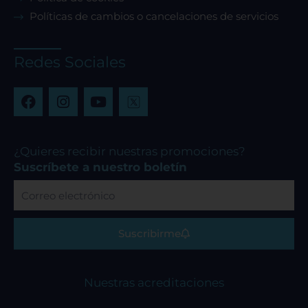
Políticas de cambios o cancelaciones de servicios
Redes Sociales
F
I
Y
a
n
o
c
s
u
e
t
t
b
a
u
¿Quieres recibir nuestras promociones?
o
g
b
Suscríbete a nuestro boletín
o
r
e
Correo
k
a
electrónico
m
Suscribirme
Nuestras acreditaciones