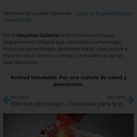
También te puede interesar:
¿Qué es la ginecología y
obstetricia?
En el
Hospital Galenia
te brindamos el mejor
seguimiento integral que necesitas como mujer,
nuestros ginecólogos obstetras están dispuestos a
recorrer este camino contigo y brindarte el apoyo
que necesitas.
Actitud Saludable: Por una cultura de salud y
prevención.
Ant
Si
ANTERIOR
SIGUIENTE
Efectos psicológicos del confinamiento por COVID-19
Cuidados para la protección de tu salud visual