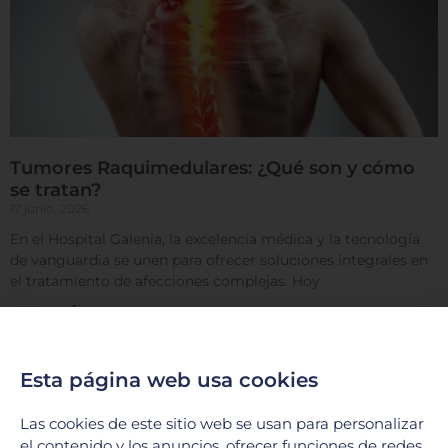
Tumores Raquimedulares: ¿Qué son y cómo
se tratan?
17 junio, 2026
En el Hospital Galenia, la excelencia médica y la tecnología
de vanguardia se unen para ofrecer soluciones integrales en
el tratamiento de afecciones complejas. Hoy
LEER MÁS »
Esta página web usa cookies
Las cookies de este sitio web se usan para personalizar
el contenido y los anuncios, ofrecer funciones de redes