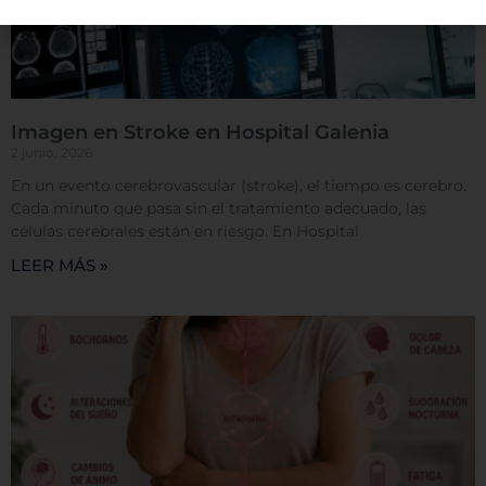
información puede ser acerca de usted, sus
preferencias o su dispositivo, y se usa
principalmente para que el sitio funcione según lo
esperado. Por lo general, la información no lo
identifica directamente, pero puede proporcionarle
una experiencia web más personalizada. Ya que
Imagen en Stroke en Hospital Galenia
respetamos su derecho a la privacidad, usted puede
2 junio, 2026
escoger no permitirnos usar ciertas cookies. Haga
En un evento cerebrovascular (stroke), el tiempo es cerebro.
clic en los encabezados de cada categoría para saber
Cada minuto que pasa sin el tratamiento adecuado, las
más y cambiar nuestras configuraciones
células cerebrales están en riesgo. En Hospital
predeterminadas. Sin embargo, el bloqueo de
algunos tipos de cookies puede afectar su
LEER MÁS »
experiencia en el sitio y los servicios que podemos
ofrecer.
Más información
Permitir todas