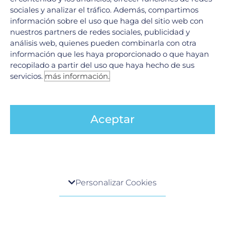
sociales y analizar el tráfico. Además, compartimos
información sobre el uso que haga del sitio web con
nuestros partners de redes sociales, publicidad y
análisis web, quienes pueden combinarla con otra
información que les haya proporcionado o que hayan
recopilado a partir del uso que haya hecho de sus
servicios.
más información.
Código stroke en Neurología
9 junio, 2026
En el ámbito de la neurología, existe una máxima ineludible:
«El tiempo es cerebro». Cuando una persona experimenta
Aceptar
síntomas de un evento cerebrovascular (ictus o
LEER MÁS »
Centro de preferencia de la privacidad
Personalizar Cookies
Cuando visita cualquier sitio web, el mismo podría
obtener o guardar información en su navegador,
generalmente mediante el uso de cookies. Esta