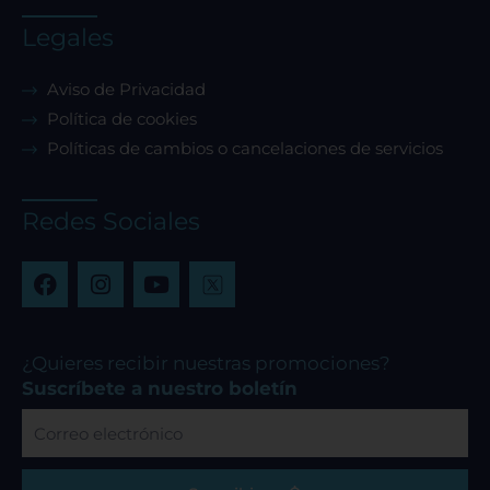
Legales
Aviso de Privacidad
Política de cookies
Políticas de cambios o cancelaciones de servicios
Redes Sociales
F
I
Y
a
n
o
c
s
u
e
t
t
b
a
u
¿Quieres recibir nuestras promociones?
o
g
b
Suscríbete a nuestro boletín
o
r
e
Correo
k
a
electrónico
m