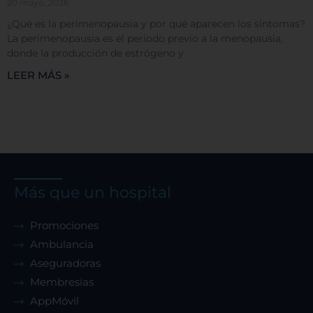
20 mayo, 2026
¿Qué es la perimenopausia y por qué aparecen los síntomas?
La perimenopausia es el periodo previo a la menopausia,
donde la producción de estrógeno y
LEER MÁS »
Más que un hospital
Promociones
Ambulancia
Aseguradoras
Membresías
AppMóvil