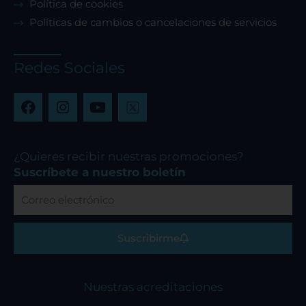
Política de cookies
Políticas de cambios o cancelaciones de servicios
Redes Sociales
F
I
Y
a
n
o
c
s
u
e
t
t
b
a
u
¿Quieres recibir nuestras promociones?
o
g
b
Suscríbete a nuestro boletín
o
r
e
Correo
k
a
electrónico
m
Suscribirme
Nuestras acreditaciones