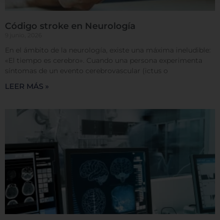
esperado. Por lo general, la información no lo
identifica directamente, pero puede proporcionarle
Código stroke en Neurología
una experiencia web más personalizada. Ya que
9 junio, 2026
respetamos su derecho a la privacidad, usted puede
escoger no permitirnos usar ciertas cookies. Haga
En el ámbito de la neurología, existe una máxima ineludible:
clic en los encabezados de cada categoría para saber
«El tiempo es cerebro». Cuando una persona experimenta
más y cambiar nuestras configuraciones
síntomas de un evento cerebrovascular (ictus o
predeterminadas. Sin embargo, el bloqueo de
LEER MÁS »
algunos tipos de cookies puede afectar su
experiencia en el sitio y los servicios que podemos
ofrecer.
Más información
Permitir todas
Sistema de personalización de cookies