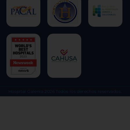
escoger no permitirnos usar ciertas
clic en los encabezados de cada cate
más y cambiar nuestras configuraci
predeterminadas. Sin embargo, el b
algunos tipos de cookies puede afec
experiencia en el sitio y los servici
ofrecer.
Más información
Permitir todas
Hospital Galenia 2026 Todos los derechos reservados.
Sistema de personalización 
Cookies dirigidas