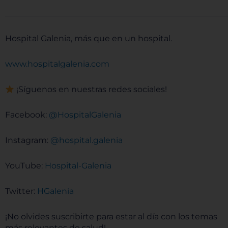
______________________________________________________
Hospital Galenia, más que en un hospital.
⁠⁠⁠⁠⁠⁠⁠⁠www.hospitalgalenia.com⁠⁠⁠⁠⁠⁠⁠⁠
¡Síguenos en nuestras redes sociales!
Facebook:
⁠⁠⁠⁠⁠⁠⁠⁠ @HospitalGalenia⁠⁠⁠⁠⁠⁠⁠⁠
Instagram:
⁠⁠⁠⁠⁠⁠⁠⁠ @hospital.galenia⁠⁠⁠⁠⁠⁠⁠⁠
YouTube:
⁠⁠⁠⁠⁠⁠⁠⁠Hospital-Galenia ⁠⁠⁠⁠⁠⁠⁠⁠
Twitter:
⁠⁠⁠⁠⁠⁠⁠⁠ HGalenia⁠⁠⁠⁠⁠⁠⁠⁠
¡No olvides suscribirte para estar al día con los temas
más relevantes de salud!