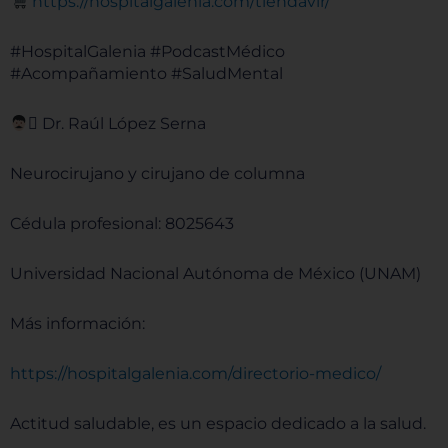
⁠⁠⁠⁠⁠⁠⁠⁠https://hospitalgalenia.com/tiendavir/⁠⁠⁠⁠⁠⁠⁠⁠
#HospitalGalenia #PodcastMédico
#Acompañamiento #SaludMental
‍⚕ Dr. Raúl López Serna
Neurocirujano y cirujano de columna
Cédula profesional: 8025643
Universidad Nacional Autónoma de México (UNAM)
Más información:
⁠⁠⁠⁠⁠⁠⁠⁠https://hospitalgalenia.com/directorio-medico/⁠⁠⁠⁠⁠⁠⁠⁠
Actitud saludable, es un espacio dedicado a la salud.