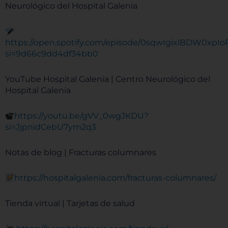
Neurológico del Hospital Galenia
⁠⁠https://open.spotify.com/episode/0sqwIgixlBDW0xp
si=9d66c9dd4df34bb0
YouTube Hospital Galenia | Centro Neurológico del
Hospital Galenia
https://youtu.be/gVV_0wgJKDU?
si=JjpnidCebU7ym2q3
Notas de blog | Fracturas columnares
⁠https://hospitalgalenia.com/fracturas-columnares/
Tienda virtual | Tarjetas de salud