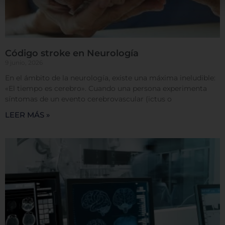
preferencias o su dispositivo, y se usa
principalmente para que el sitio funcione según lo
esperado. Por lo general, la información no lo
identifica directamente, pero puede proporcionarle
una experiencia web más personalizada. Ya que
Código stroke en Neurología
respetamos su derecho a la privacidad, usted puede
9 junio, 2026
escoger no permitirnos usar ciertas cookies. Haga
clic en los encabezados de cada categoría para saber
En el ámbito de la neurología, existe una máxima ineludible:
más y cambiar nuestras configuraciones
«El tiempo es cerebro». Cuando una persona experimenta
predeterminadas. Sin embargo, el bloqueo de
síntomas de un evento cerebrovascular (ictus o
algunos tipos de cookies puede afectar su
LEER MÁS »
experiencia en el sitio y los servicios que podemos
ofrecer.
Más información
Permitir todas
Sistema de personalización de cookies