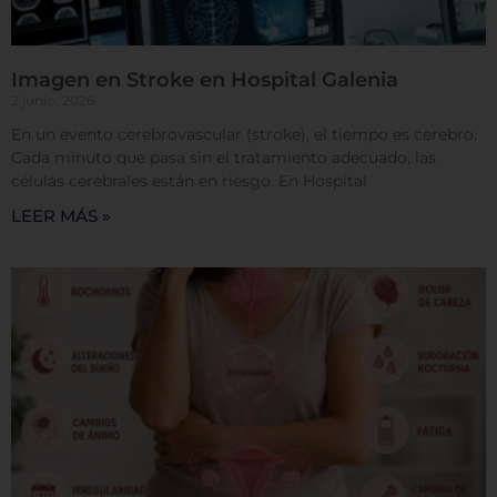
Cookies dirigidas
Imagen en Stroke en Hospital Galenia
2 junio, 2026
En un evento cerebrovascular (stroke), el tiempo es cerebro.
Cookies de funcionalidad
Cada minuto que pasa sin el tratamiento adecuado, las
células cerebrales están en riesgo. En Hospital
LEER MÁS »
Cookies de rendimiento
Rechazar todas
Confirmar mis preferencias