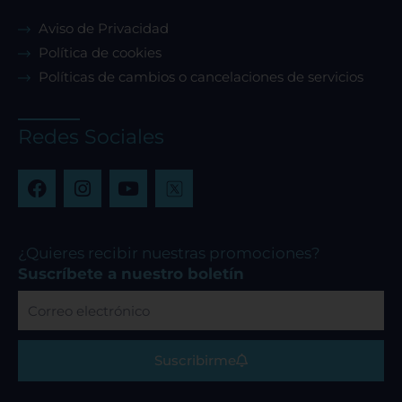
Aviso de Privacidad
Política de cookies
Políticas de cambios o cancelaciones de servicios
Redes Sociales
F
I
Y
a
n
o
c
s
u
e
t
t
b
a
u
¿Quieres recibir nuestras promociones?
o
g
b
Suscríbete a nuestro boletín
o
r
e
Correo
k
a
electrónico
m
Suscribirme