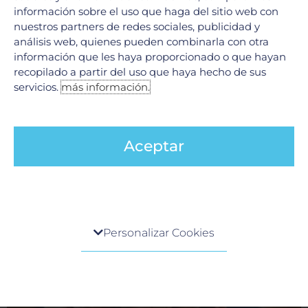
información sobre el uso que haga del sitio web con
nuestros partners de redes sociales, publicidad y
análisis web, quienes pueden combinarla con otra
información que les haya proporcionado o que hayan
recopilado a partir del uso que haya hecho de sus
Tumores Raquimedulares: ¿Qué son y cómo
servicios.
más información.
se tratan?
17 junio, 2026
En el Hospital Galenia, la excelencia médica y la tecnología
Aceptar
de vanguardia se unen para ofrecer soluciones integrales en
el tratamiento de afecciones complejas. Hoy
LEER MÁS »
Centro de preferencia de la privacidad
Personalizar Cookies
Cuando visita cualquier sitio web, el mismo podría
obtener o guardar información en su navegador,
generalmente mediante el uso de cookies. Esta
información puede ser acerca de usted, sus