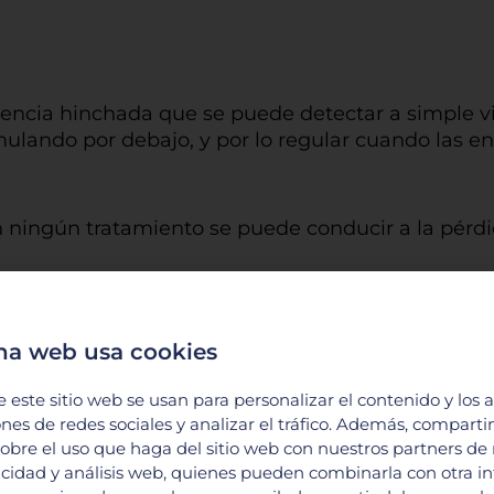
iencia hinchada que se puede detectar a simple v
ulando por debajo, y por lo regular cuando las en
n ningún tratamiento se puede conducir a la pérdi
na web usa cookies
 dientes suelen ser el primer signo de tener cari
 a disolverse como consecuencia del ácido que es
e este sitio web se usan para personalizar el contenido y los 
ones de redes sociales y analizar el tráfico. Además, compart
obre el uso que haga del sitio web con nuestros partners de
urrir sin síntomas al inicio, pero conforme van 
licidad y análisis web, quienes pueden combinarla con otra i
os negros característicos de este padecimiento. Co