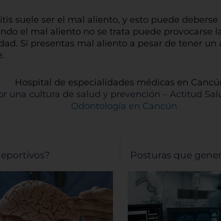
ezados de cada categoría para saber más y cambiar nuestr
guraciones predeterminadas. Sin embargo, el bloqueo de al
itis suele ser el mal aliento, y esto puede deberse
 de cookies puede afectar su experiencia en el sitio y los servi
ando el mal aliento no se trata puede provocarse l
podemos ofrecer.
Más información
dad. Sí presentas mal aliento a pesar de tener un
.
rmitir todas
Hospital de especialidades médicas en Cancú
or una cultura de salud y prevención – Actitud Sa
tema de personalización de cookies
eportivos?
Posturas que gener
Cookies dirigidas
Cookies de funcionalidad