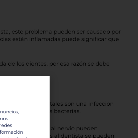
ista, este problema pueden ser causado por
cías están inflamadas puede significar que
da de los dientes, por esa razón se debe
es; las caries dentales son una infección
 producido por las bacterias.
anuncios,
imos
 redes
avanzando y llegan al nervio pueden
nformación
n visitas regulares al dentista se pueden