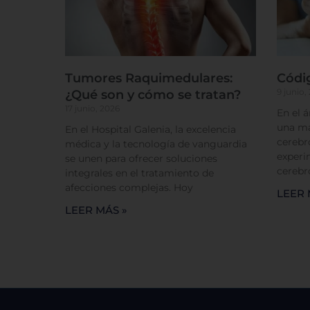
Tumores Raquimedulares:
Códi
9 junio,
¿Qué son y cómo se tratan?
17 junio, 2026
En el 
una má
En el Hospital Galenia, la excelencia
cerebr
médica y la tecnología de vanguardia
experi
se unen para ofrecer soluciones
cerebr
integrales en el tratamiento de
afecciones complejas. Hoy
LEER 
LEER MÁS »