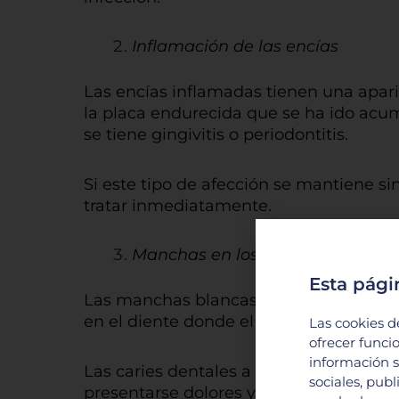
Inflamación de las encías
Las encías inflamadas tienen una apar
la placa endurecida que se ha ido acum
se tiene gingivitis o periodontitis.
Si este tipo de afección se mantiene si
tratar inmediatamente.
Manchas en los dientes
Esta pági
Las manchas blancas que aparecen en los
en el diente donde el esmalte comienza
Las cookies d
ofrecer funci
información s
Las caries dentales a menudo pueden oc
sociales, pub
presentarse dolores y los famosos huec