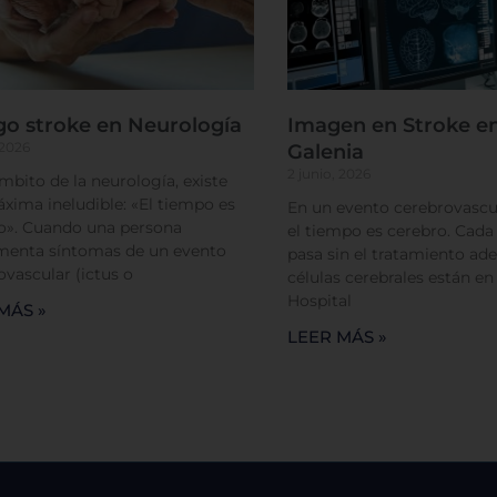
Cookies de rendimiento
go stroke en Neurología
Imagen en Stroke en
 2026
Galenia
Rechazar todas
Confirmar mis prefe
2 junio, 2026
ámbito de la neurología, existe
xima ineludible: «El tiempo es
En un evento cerebrovascul
o». Cuando una persona
el tiempo es cerebro. Cad
menta síntomas de un evento
pasa sin el tratamiento ade
ovascular (ictus o
células cerebrales están en
Hospital
MÁS »
LEER MÁS »