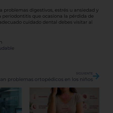
as
gunos
 a problemas digestivos, estrés u ansiedad y
cios
a periodontitis que ocasiona la pérdida de
 adecuado cuidado dental debes visitar al
n
ludable
Sigui
SIGUIENTE
an problemas ortopédicos en los niños