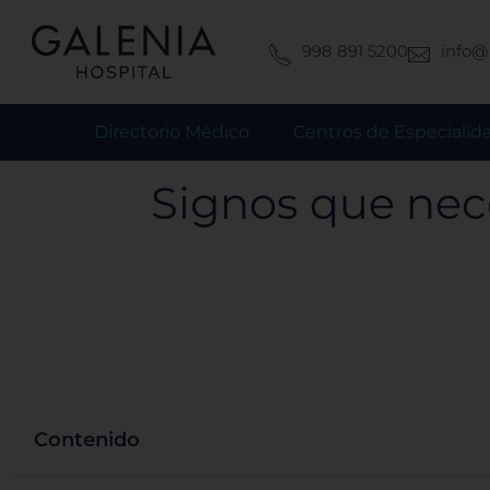
Ir
al
998 891 5200
info@
contenido
Directorio Médico
Centros de Especialid
Signos que nece
Contenido