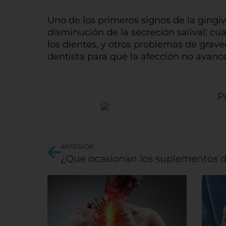
encab
confi
Uno de los primeros signos de la gingiv
tipos
disminución de la secreción salival; cu
que 
los dientes, y otros problemas de grave
dentista para que la afección no avance
Pe
P
Sis
Ant
ANTERIOR
¿Que ocasionan los suplementos d