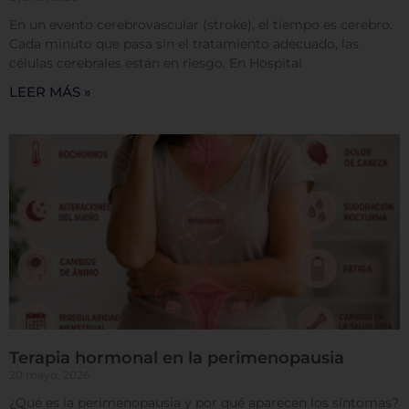
En un evento cerebrovascular (stroke), el tiempo es cerebro.
Cada minuto que pasa sin el tratamiento adecuado, las
Permitir todas
células cerebrales están en riesgo. En Hospital
LEER MÁS »
Sistema de personalización de cookies
Cookies dirigidas
Cookies de funcionalidad
Cookies de rendimiento
Terapia hormonal en la perimenopausia
20 mayo, 2026
¿Qué es la perimenopausia y por qué aparecen los síntomas?