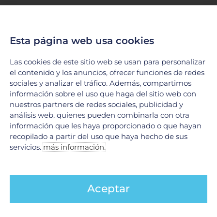
Tumores Raquimedulares: ¿Qué son y cómo
se tratan?
17 junio, 2026
Esta página web usa cookies
En el Hospital Galenia, la excelencia médica y la tecnología
de vanguardia se unen para ofrecer soluciones integrales en
Las cookies de este sitio web se usan para personalizar
el tratamiento de afecciones complejas. Hoy
el contenido y los anuncios, ofrecer funciones de redes
LEER MÁS »
sociales y analizar el tráfico. Además, compartimos
información sobre el uso que haga del sitio web con
nuestros partners de redes sociales, publicidad y
análisis web, quienes pueden combinarla con otra
información que les haya proporcionado o que hayan
recopilado a partir del uso que haya hecho de sus
servicios.
más información.
Aceptar