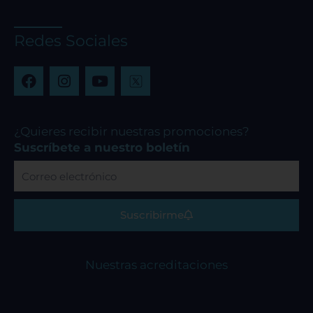
Redes Sociales
F
I
Y
a
n
o
c
s
u
e
t
t
b
a
u
¿Quieres recibir nuestras promociones?
o
g
b
Suscríbete a nuestro boletín
o
r
e
Correo
k
a
electrónico
m
Suscribirme
Nuestras acreditaciones