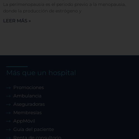
La perimenopausia es el periodo previo a la menopausia,
donde la producción de estrógeno y
Rechazar todas
LEER MÁS »
Confirmar mis preferencias
Más que un hospital
Promociones
Ambulancia
Aseguradoras
Membresías
AppMóvil
Guía del paciente
Renta de consultorio