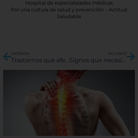
Hospital de especialidades médicas
Por una cultura de salud y prevención – Actitud
Saludable
Ant
Si
ANTERIOR
SIGUIENTE
Trastornos que afectan a los recién nacidos
Signos que necesitan ser atendidos por un dentista