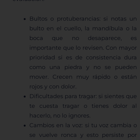
respetamos su derecho a la privacidad, usted puede
escoger no permitirnos usar ciertas cookies. Haga
Bultos o protuberancias: si notas un
clic en los encabezados de cada categoría para saber
más y cambiar nuestras configuraciones
bulto en el cuello, la mandíbula o la
predeterminadas. Sin embargo, el bloqueo de
boca que no desaparece, es
algunos tipos de cookies puede afectar su
experiencia en el sitio y los servicios que podemos
importante que lo revisen. Con mayor
ofrecer.
Más información
prioridad si es de consistencia dura
como una piedra y no se pueden
mover. Crecen muy rápido o están
Permitir todas
rojos y con dolor.
Dificultades para tragar: si sientes que
te cuesta tragar o tienes dolor al
Sistema de personalización de cookies
hacerlo, no lo ignores.
Cambios en la voz: si tu voz cambia o
se vuelve ronca y esto persiste por
Cookies dirigidas