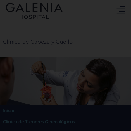
Ir
al
contenido
Clínica de Cabeza y Cuello
Inicio
Clínica de Tumores Ginecológicos