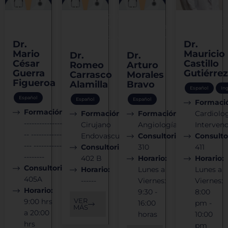
Cirugía
Angiólogo y
Angiología
Cardiolo
general
Cirujano
y Cirugía
Intervenci
Endovascular
Vascular
Dr.
Dr.
Mario
Mauricio
Dr.
Dr.
César
Castillo
Romeo
Arturo
Guerra
Gutiérrez
Carrasco
Morales
Figueroa
Alamilla
Bravo
Español
In
Español
Español
Español
Formaci
Formación:
Formación:
Formación:
Cardiolo
----------------
Cirujano
Angiología
Intervenc
-- -------------
Endovascular
Consultorio:
Consulto
--- ------------
Consultorio:
310
411
--------
402 B
Horario:
Horario:
Consultorio:
Horario:
Lunes a
Lunes a
405A
------
Viernes:
Viernes:
Horario:
9:30 -
8:00
VER
9:00 hrs
16:00
pm -
MÁS
a 20:00
horas
10:00
hrs
pm