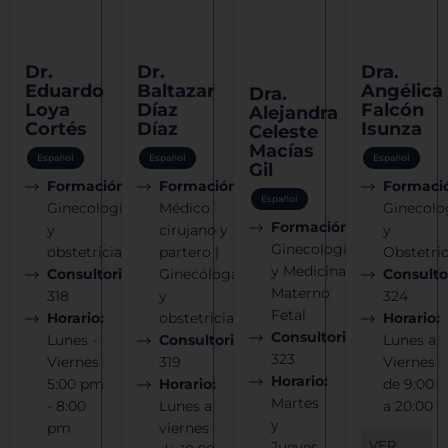
y
y
y Medicina
y
Rechazar todas
obstetricia
obstetricia
Materno
obstetrici
Fetal
Dr.
Dr.
Dra.
Eduardo
Baltazar
Angélica
Dra.
Confirmar mis preferencias
Loya
Díaz
Falcón
Alejandra
Cortés
Díaz
Isunza
Celeste
Macías
Español
Español
Español
Gil
Formación:
Formación:
Formaci
Español
Ginecología
Médico
Ginecolo
Formación:
y
cirujano y
y
Ginecología
obstetricia
partero |
Obstetric
y Medicina
Consultorio:
Ginecóloga
Consulto
Materno
318
y
324
Fetal
Horario:
obstetricia
Horario:
Consultorio:
Lunes -
Consultorio:
Lunes a
323
Viernes
319
Viernes
Horario:
5:00 pm
Horario:
de 9:00
Martes
- 8:00
Lunes a
a 20:00
y
pm
viernes
VER
Jueves