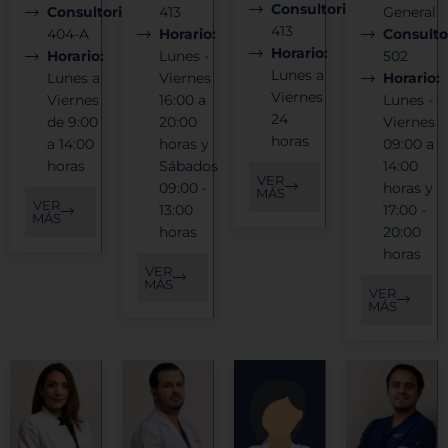
Consultorio:
Consultorio:
413
General
413
404-A
Horario:
Consulto
Horario:
Horario:
Lunes -
502
Lunes a
Lunes a
Viernes
Horario:
Viernes
Viernes
16:00 a
Lunes -
24
de 9:00
20:00
Viernes
horas
a 14:00
horas y
09:00 a
horas
Sábados
14:00
VER
09:00 -
horas y
MÁS
VER
13:00
17:00 -
MÁS
horas
20:00
horas
VER
MÁS
VER
MÁS