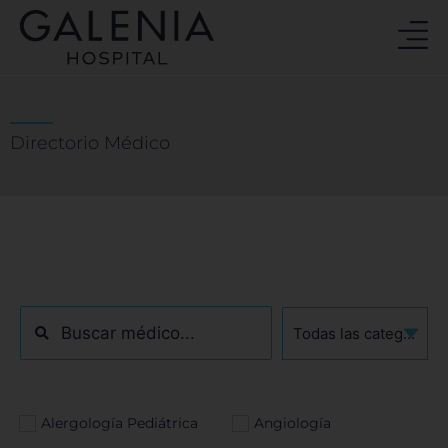
Ir
al
contenido
Directorio Médico
Search
...
Alergología Pediátrica
Angiología