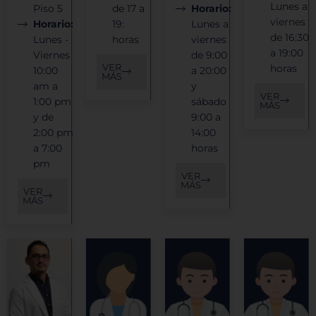
Lunes a
Piso 5
de 17 a
Horario:
viernes
Horario:
19:
Lunes a
de 16:30
Lunes -
horas
viernes
a 19:00
Viernes
de 9:00
VER
horas
10:00
a 20:00
MÁS
am a
y
VER
1:00 pm
sábado
MÁS
y de
9:00 a
2:00 pm
14:00
a 7:00
horas
pm
VER
MÁS
VER
MÁS