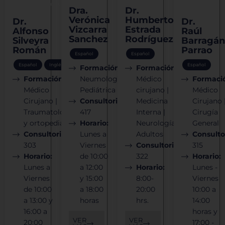
y ortopedia
general
Dra.
Dr.
Verónica
Humberto
Dr.
Dr.
Vizcarra
Estrada
Alfonso
Raúl
Sanchez
Rodríguez
Silveyra
Barragán
Román
Parrao
Español
Español
Español
Inglés
Español
Formación:
Formación:
Formación:
Neumología
Médico
Formaci
Médico
Pediátrica
cirujano |
Médico
Cirujano |
Consultorio:
Medicina
Cirujano 
Traumatología
417
Interna |
Cirugía
y ortopedia
Horario:
Neurología
General
Consultorio:
Lunes a
Adultos
Consulto
303
Viernes
Consultorio:
315
Horario:
de 10:00
322
Horario:
Lunes a
a 12:00
Horario:
Lunes -
Viernes
y 15:00
8:00-
Viernes
de 10:00
a 18:00
20:00
10:00 a
a 13:00 y
horas
hrs.
14:00
16:00 a
horas y
VER
VER
20:00
17:00 -