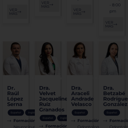
VER
- 8:00
MÁS
VER
VER
pm
MÁS
MÁS
VER
MÁS
Neurocirugía
Neurología
Odontología
Odontolog
Dr.
Dra.
Dra.
Dra.
Raúl
Velvet
Araceli
Betzabé
López
Jacqueline
Andrade
Rodrígue
Serna
Ruíz
Velasco
González
Granados
Español
Inglés
Español
Español
Español
Inglés
Formación:
Formación:
Formaci
Formación:
Neurocirugía
Odontología
Odontolo