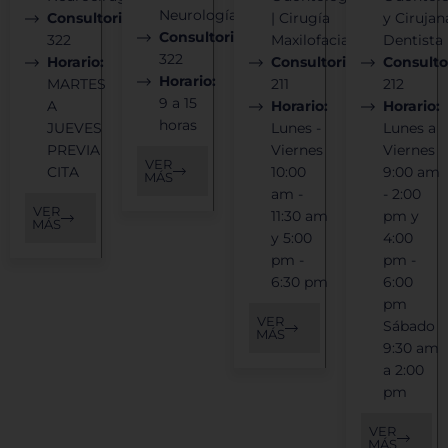
Neurología
Consultorio:
| Cirugía
y Cirujan
Consultorio:
322
Maxilofacial
Dentista
322
Horario:
Consultorio:
Consulto
Horario:
MARTES
211
212
9 a 15
A
Horario:
Horario:
horas
JUEVES
Lunes -
Lunes a
PREVIA
Viernes
Viernes
VER
CITA
10:00
9:00 am
MÁS
am -
- 2:00
VER
11:30 am
pm y
MÁS
y 5:00
4:00
pm -
pm -
6:30 pm
6:00
pm
VER
Sábado
MÁS
9:30 am
a 2:00
pm
VER
MÁS