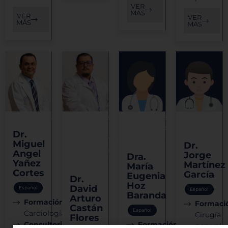
VER
MÁS
VER
VER
MÁS
MÁS
Cardiología
Cardiología
Cirugía
Cirugía
-
Plástica y
general
Dr.
Insuficiencia
Reconstructiva
Miguel
Dr.
cardiaca y
Angel
Jorge
Dra.
trasplante
Yañez
Martínez
María
Cortes
García
Eugenia
Dr.
Hoz
David
Español
Español
Baranda
Arturo
Formación:
Formaci
Castán
Español
Cardiología
Cirugía
Flores
Consultorio:
Formación:
general