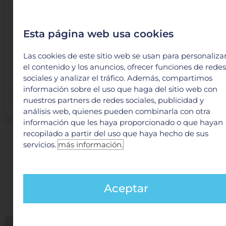
Español
Inglés
202
Cirugía
Consulto
Horario:
Formación:
Plástica y
403
Lunes -
Cardiología
Reconstructiva
Horario:
Esta página web usa cookies
Viernes
Insuficiencia
Consultorio:
---
12:00
cardiaca y
320
Las cookies de este sitio web se usan para personaliza
VER
pm -
trasplante
Horario:
el contenido y los anuncios, ofrecer funciones de redes
MÁS
3:00 pm
Consultorio:
Lunes -
sociales y analizar el tráfico. Además, compartimos
410
Sábado
información sobre el uso que haga del sitio web con
VER
Horario:
10:00
nuestros partners de redes sociales, publicidad y
MÁS
Lunes -
am -
análisis web, quienes pueden combinarla con otra
Viernes
2:00 pm
información que les haya proporcionado o que hayan
8:00 am
y 6:00
recopilado a partir del uso que haya hecho de sus
- 8:00
pm -
servicios.
más información.
pm
8:00
pm
VER
MÁS
VER
Aceptar
MÁS