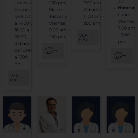
301
Lunes a
1:30 pm
7:00 pm
Horario:
Viernes
Martes,
Sábados
Permitir todas
Lunes -
de 9:00
Jueves y
11:00 am -
Viernes
a 14:00 y
Viernes
1:00 pm
7:00 am
16:00 a
9:00 am -
- 2:00
VER
20:00,
1:30 pm
MÁS
pm
Sábados
Sistema de personalización de cookies
VER
de 10:00
MÁS
VER
a 1300
MÁS
hrs
Cookies dirigidas
VER
MÁS
Cookies de funcionalidad
Cookies de rendimiento
Ginecología
Ginecología
Ginecología
Ginecologí