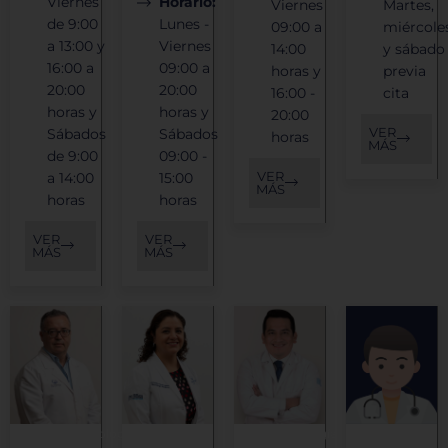
Viernes
Horario:
Viernes
Martes,
de 9:00
Lunes -
09:00 a
miércole
a 13:00 y
Viernes
14:00
y sábado
16:00 a
09:00 a
horas y
previa
20:00
20:00
16:00 -
cita
horas y
horas y
20:00
VER
Sábados
Sábados
horas
MÁS
de 9:00
09:00 -
VER
a 14:00
15:00
MÁS
horas
horas
VER
VER
MÁS
MÁS
Traumatología
Pediatría
Neurología
Cirugía