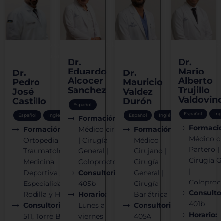
Traumatología
Coloproctología
Médico
Coloprocto
deportiva
Cirujano
Dr.
Dr.
Eduardo
Mario
Dr.
Dr.
Alcocer
Alberto
Pedro
Mauricio
Sanchez
Trujillo
José
Valdez
Valdovin
Castillo
Durón
Español
Español
In
Español
Inglés
Español
Inglés
Formación:
Formaci
Formación:
Médico cirujano
Formación:
Médico c
Ortopedia y
| Cirugía
Médico
Partero |
Traumatología /
General |
Cirujano |
Cirugía G
Medicina
Coloproctología
Cirugía
|
Deportiva / Alta
Consultorio:
General |
Coloproc
Especialidad en
405b
Cirugía
Consulto
Rodilla y Hombro
Horario:
Bariátrica
401b
Consultorio:
Lunes a
Consultorio:
Horario:
511, Torre B,
viernes
405A