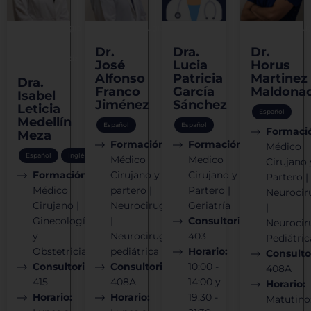
Ginecología
Neurocirugía
Geriatría
Neurocirug
y
Dr.
Dra.
Dr.
obstetricia
José
Lucia
Horus
Alfonso
Patricia
Martinez
Dra.
Franco
García
Maldona
Isabel
Jiménez
Sánchez
Leticia
Español
Medellín
Español
Español
Formaci
Meza
Formación:
Formación:
Médico
Español
Inglés
Médico
Medico
Cirujano 
Formación:
Cirujano y
Cirujano y
Partero |
Médico
partero |
Partero |
Neurocir
Cirujano |
Neurocirugía
Geriatría
|
Ginecología
|
Consultorio:
Neurocir
y
Neurocirugía
403
Pediátric
Obstetricia
pediátrica
Horario:
Consulto
Consultorio:
Consultorio:
10:00 -
408A
415
408A
14:00 y
Horario:
Horario:
Horario:
19:30 -
Matutino