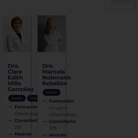
Odontología
Oftalmología
Dra.
Dra.
Clara
Marcela
Edith
Nobmann
Milla
Rebellón
González
Español
Español
Inglés
Formación:
Formación:
Cirujano
Odontología
Oftalmólogo
Consultorio:
Consultorio:
201
205
Horario:
Horario: