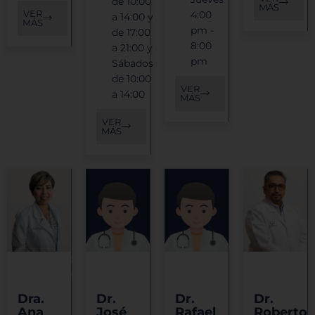
de 10:00
MÁS
VER
4:00
a 14:00 y
MÁS
pm -
de 17:00
8:00
a 21:00 y
pm
Sábados
de 10:00
VER
a 14:00
MÁS
VER
MÁS
Ginecología
Medicina
Medicina
Medicina
oncológica
Interna
Interna
Interna
Dra.
Dr.
Dr.
Dr.
Ana
José
Rafael
Roberto