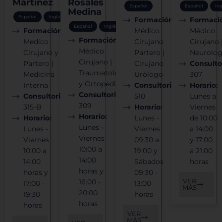
Martínez
Rosales
Español
Español
In
Medina
Español
Inglés
Formación:
Formaci
Español
Inglés
Formación:
Médico
Médico
Formación:
Medico
Cirujano
Cirujano 
Médico
Cirujano y
Partero |
Neurolog
Cirujano |
Partero |
Cirujano
Consulto
Traumatología
Medicina
Urólogo
307
y Ortopedia
Interna
Consultorio:
Horario:
Consultorio:
Consultorio:
510
Lunes a
309
315-B
Horario:
Viernes
Horario:
Horario:
Lunes -
de 10:00
Lunes -
Lunes -
Viernes
a 14:00
Viernes
Viernes
09:30 a
y 17:00
10:00 a
10:00 a
19:00 y
a 21:00
14:00
14:00
Sábados
horas
horas y
horas y
09:30 -
VER
16:00 -
17:00 -
13:00
MÁS
20:00
19:30
horas
horas
horas
VER
MÁS