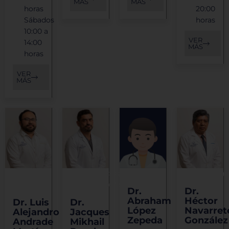
MÁS
MÁS
horas
20:00
Sábados
horas
10:00 a
VER
14:00
MÁS
horas
VER
MÁS
Medicina
Traumatología
Urología
Neurologí
Interna
y ortopedia
Dr.
Dr.
Abraham
Héctor
Dr. Luis
Dr.
López
Navarret
Alejandro
Jacques
Zepeda
González
Andrade
Mikhail