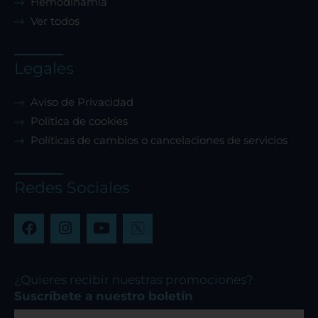
Hemodinamia
Ver todos
Legales
Aviso de Privacidad
Política de cookies
Políticas de cambios o cancelaciones de servicios
Redes Sociales
F
I
Y
a
n
o
c
s
u
e
t
t
b
a
u
¿Quieres recibir nuestras promociones?
o
g
b
Suscríbete a nuestro boletín
o
r
e
Correo