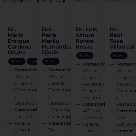
Ginecología
Ginecología
Pediatría
Ginecologí
y
y
y Cirugía
y
obstetricia
obstetricia
Pediátrica
obstetrici
Dr.
Dra.
Dr. Luis
Dr.
Mario
Perla
Arturo
Raúl
Enrique
Marilú
Ponce
Sosa
Cardona
Hernández
Rosas
Villarreal
Osuna
Ojeda
Español
Español
Español
Inglés
Español
Formación:
Formaci
Formación:
Formación:
Médico
Medico
Médico
Médico
Cirujano |
Cirujano 
Cirujano |
General |
Pediatría |
Partero |
Ginecología
Ginecología
Cirujano
Ginecolo
y
y
Pediatra
y
Obstetricia
Obstétricia
Consultorio:
Obstetric
Consultorio:
| Oncología
403 b 4°
Consulto
414 - 416
Ginecología
Nivel Edif. II
#323
Horario:
Consultorio:
Horario:
Edificio 
Lunes a
314
Lunes -
Horario: