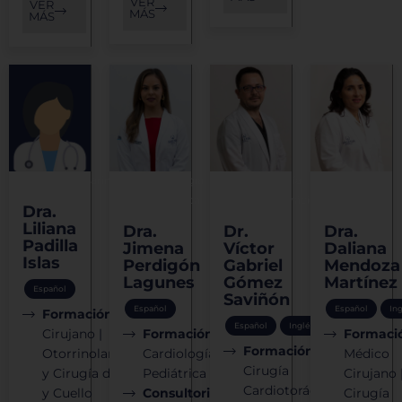
VER
VER
MÁS
MÁS
Otorrinolaringología
Cardiología
Cirugía
Cirugía
Pediátrica
Cardiotorácica
general
Dra.
Liliana
Dra.
Dr.
Dra.
Padilla
Jimena
Víctor
Daliana
Islas
Perdigón
Gabriel
Mendoza
Lagunes
Gómez
Martínez
Español
Saviñón
Español
Español
In
Formación:
Médico
Español
Inglés
Cirujano |
Formación:
Formaci
Formación:
Otorrinolaringología
Cardiología
Médico
Cirugía
y Cirugía de Cabeza
Pediátrica
Cirujano 
Cardiotorácica
y Cuello
Consultorio:
Cirugía