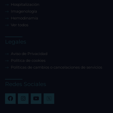
Hospitalización
Imagenología
Hemodinamia
Ver todos
Legales
Aviso de Privacidad
Política de cookies
Políticas de cambios o cancelaciones de servicios
Redes Sociales
F
I
Y
a
n
o
c
s
u
e
t
t