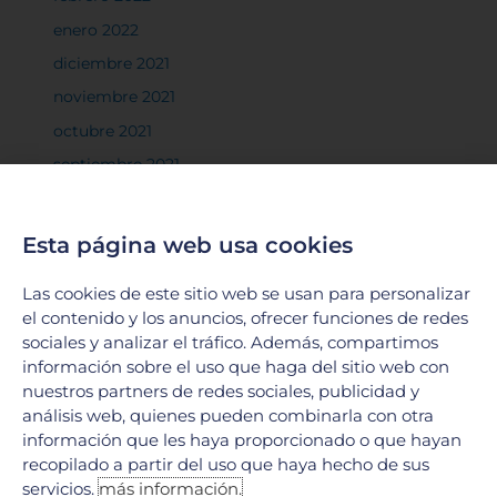
enero 2022
diciembre 2021
noviembre 2021
octubre 2021
septiembre 2021
agosto 2021
julio 2021
Esta página web usa cookies
junio 2021
Las cookies de este sitio web se usan para personalizar
mayo 2021
el contenido y los anuncios, ofrecer funciones de redes
marzo 2021
sociales y analizar el tráfico. Además, compartimos
información sobre el uso que haga del sitio web con
febrero 2021
nuestros partners de redes sociales, publicidad y
diciembre 2020
análisis web, quienes pueden combinarla con otra
noviembre 2020
información que les haya proporcionado o que hayan
recopilado a partir del uso que haya hecho de sus
octubre 2020
servicios.
más información.