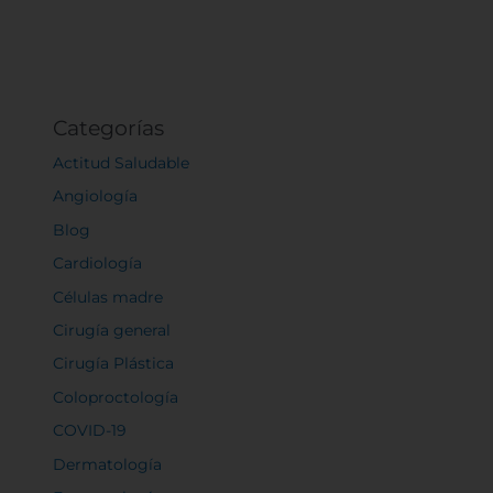
Cookies de funcionalidad
Cookies de rendimiento
Categorías
Actitud Saludable
Angiología
Rechazar todas
Blog
Cardiología
Confirmar mis preferencias
Células madre
Cirugía general
Cirugía Plástica
Coloproctología
COVID-19
Dermatología