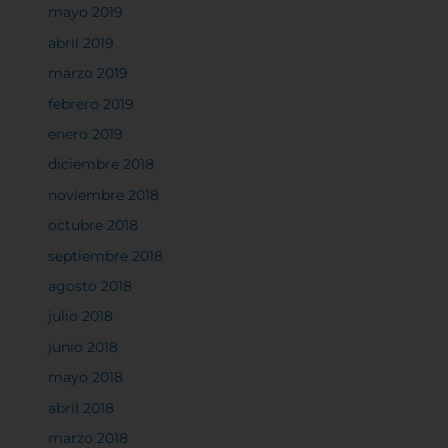
mayo 2019
clic en los encabezados de cada categoría para saber
más y cambiar nuestras configuraciones
abril 2019
predeterminadas. Sin embargo, el bloqueo de
marzo 2019
algunos tipos de cookies puede afectar su
experiencia en el sitio y los servicios que podemos
febrero 2019
ofrecer.
Más información
enero 2019
diciembre 2018
noviembre 2018
Permitir todas
octubre 2018
septiembre 2018
agosto 2018
Sistema de personalización de cookies
julio 2018
junio 2018
mayo 2018
Cookies dirigidas
abril 2018
marzo 2018