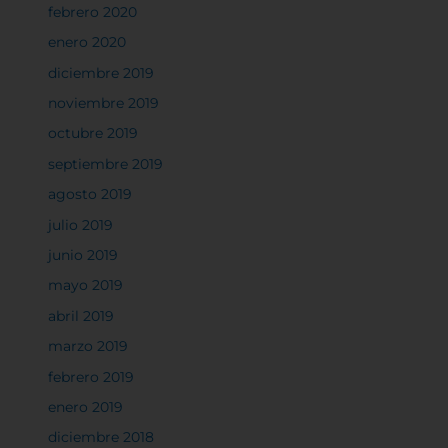
experiencia en el sitio y los servicios que podemos
febrero 2020
ofrecer.
Más información
enero 2020
diciembre 2019
noviembre 2019
Permitir todas
octubre 2019
septiembre 2019
agosto 2019
Sistema de personalización de cookies
julio 2019
junio 2019
mayo 2019
Cookies dirigidas
abril 2019
marzo 2019
Cookies de funcionalidad
febrero 2019
enero 2019
Cookies de rendimiento
diciembre 2018