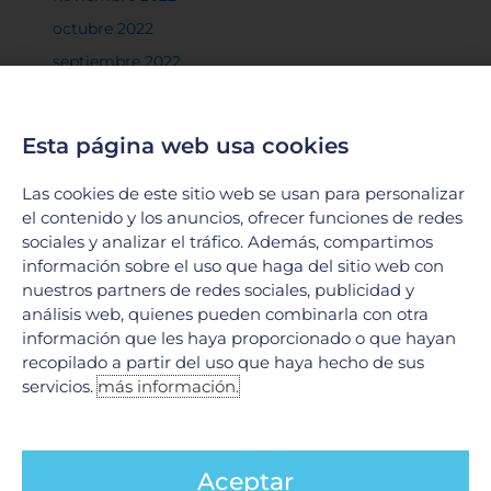
octubre 2022
septiembre 2022
agosto 2022
julio 2022
Esta página web usa cookies
junio 2022
Las cookies de este sitio web se usan para personalizar
mayo 2022
el contenido y los anuncios, ofrecer funciones de redes
abril 2022
sociales y analizar el tráfico. Además, compartimos
marzo 2022
información sobre el uso que haga del sitio web con
nuestros partners de redes sociales, publicidad y
febrero 2022
análisis web, quienes pueden combinarla con otra
enero 2022
información que les haya proporcionado o que hayan
recopilado a partir del uso que haya hecho de sus
diciembre 2021
servicios.
más información.
noviembre 2021
octubre 2021
septiembre 2021
Aceptar