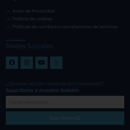
Aviso de Privacidad
Política de cookies
Políticas de cambios o cancelaciones de servicios
Redes Sociales
F
I
Y
a
n
o
c
s
u
e
t
t
b
a
u
¿Quieres recibir nuestras promociones?
o
g
b
Suscríbete a nuestro boletín
o
r
e
Correo
k
a
electrónico
m
Suscribirme