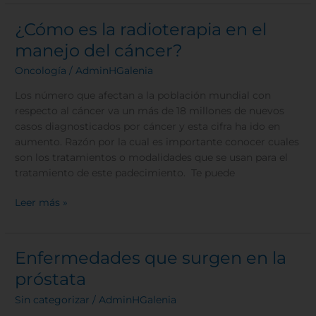
¿Cómo es la radioterapia en el
¿Cómo
es
manejo del cáncer?
la
Oncología
/
AdminHGalenia
radioterapia
en
Los número que afectan a la población mundial con
el
respecto al cáncer va un más de 18 millones de nuevos
manejo
casos diagnosticados por cáncer y esta cifra ha ido en
del
aumento. Razón por la cual es importante conocer cuales
cáncer?
son los tratamientos o modalidades que se usan para el
tratamiento de este padecimiento. Te puede
Leer más »
Enfermedades que surgen en la
Enfermedades
que
próstata
surgen
Sin categorizar
/
AdminHGalenia
en