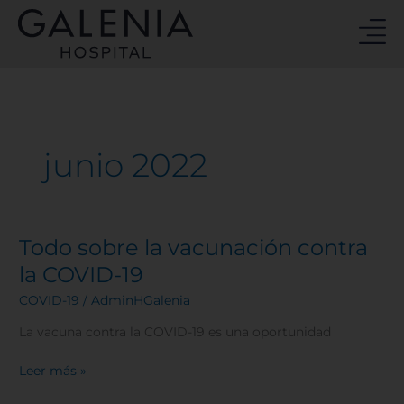
Ir
al
contenido
junio 2022
Todo sobre la vacunación contra
Todo
sobre
la COVID-19
la
COVID-19
/
AdminHGalenia
vacunación
contra
La vacuna contra la COVID-19 es una oportunidad
la
COVID-
Leer más »
19