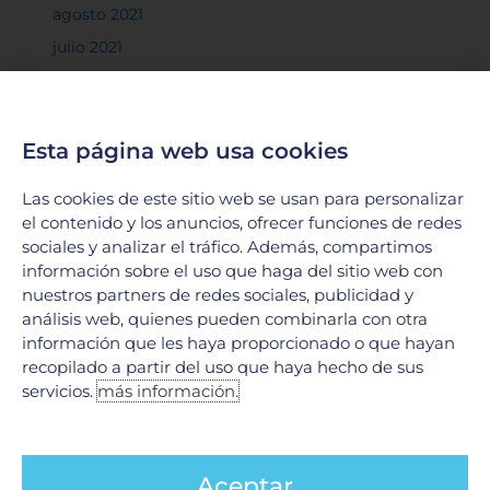
agosto 2021
julio 2021
junio 2021
mayo 2021
Esta página web usa cookies
marzo 2021
febrero 2021
Las cookies de este sitio web se usan para personalizar
diciembre 2020
el contenido y los anuncios, ofrecer funciones de redes
sociales y analizar el tráfico. Además, compartimos
noviembre 2020
información sobre el uso que haga del sitio web con
octubre 2020
nuestros partners de redes sociales, publicidad y
septiembre 2020
análisis web, quienes pueden combinarla con otra
información que les haya proporcionado o que hayan
agosto 2020
recopilado a partir del uso que haya hecho de sus
junio 2020
servicios.
más información.
mayo 2020
abril 2020
Aceptar
marzo 2020