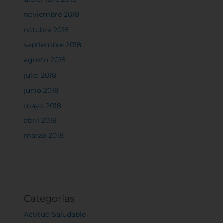
experiencia en el sitio y los servicios que podemos
noviembre 2018
ofrecer.
Más información
octubre 2018
septiembre 2018
Permitir todas
agosto 2018
julio 2018
junio 2018
mayo 2018
Sistema de personalización de cookies
abril 2018
marzo 2018
Cookies dirigidas
Cookies de funcionalidad
Categorías
Actitud Saludable
Cookies de rendimiento