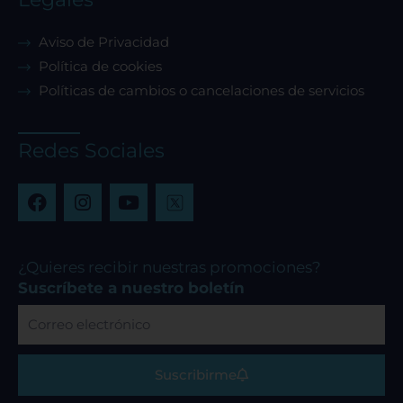
Aviso de Privacidad
Política de cookies
Políticas de cambios o cancelaciones de servicios
Redes Sociales
F
I
Y
a
n
o
c
s
u
e
t
t
b
a
u
¿Quieres recibir nuestras promociones?
o
g
b
Suscríbete a nuestro boletín
o
r
e
Correo
k
a
electrónico
m
Suscribirme