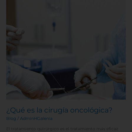
cirugía
oncológica?
¿Qué es la cirugía oncológica?
Blog
/
AdminHGalenia
El tratamiento quirúrgico es el tratamiento más eficaz