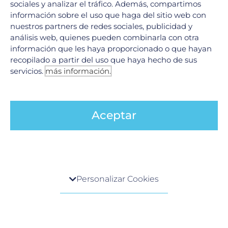
sociales y analizar el tráfico. Además, compartimos
febrero 2024
información sobre el uso que haga del sitio web con
enero 2024
nuestros partners de redes sociales, publicidad y
diciembre 2023
análisis web, quienes pueden combinarla con otra
información que les haya proporcionado o que hayan
noviembre 2023
recopilado a partir del uso que haya hecho de sus
octubre 2023
servicios.
más información.
septiembre 2023
agosto 2023
Aceptar
julio 2023
junio 2023
mayo 2023
abril 2023
Centro de preferencia de la privacidad
marzo 2023
Personalizar Cookies
febrero 2023
Cuando visita cualquier sitio web, el mismo podría
obtener o guardar información en su navegador,
enero 2023
generalmente mediante el uso de cookies. Esta
diciembre 2022
información puede ser acerca de usted, sus