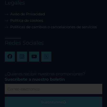
Legales
Aviso de Privacidad
Política de cookies
Políticas de cambios o cancelaciones de servicios
Redes Sociales
F
I
Y
a
n
o
c
s
u
e
t
t
b
a
u
¿Quieres recibir nuestras promociones?
o
g
b
Suscríbete a nuestro boletín
o
r
e
Correo
k
a
electrónico
m
Suscribirme