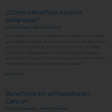
¿Cómo identificar lunares
¿Cómo
identificar
peligrosos?
lunares
Dermatología
/
AdminHGalenia
peligrosos?
Los lunares son crecimientos sobre la piel muy comunes
que pueden aparecer en distintas personas desde que son
niños o en su juventud, pero al llegar a la tercera edad
comienzan a desaparecer. Una persona puede llegar a
tener desde 10 hasta 40 lunares. Si bien los lunares suelen
ser pequeñas manchas redondas u ovaladas
Leer más »
Beneficios en un hospital en
Beneficios
en
Cancún
un
Actitud Saludable
/
AdminHGalenia
hospital