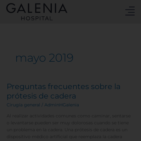
Ir
al
contenido
mayo 2019
Preguntas frecuentes sobre la
Preguntas
frecuentes
prótesis de cadera
sobre
Cirugía general
/
AdminHGalenia
la
prótesis
Al realizar actividades comunes como caminar, sentarse
de
o levantarse pueden ser muy dolorosas cuando se tiene
cadera
un problema en la cadera. Una prótesis de cadera es un
dispositivo médico artificial que reemplaza la cadera