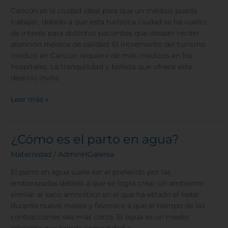
en
Cancún es la ciudad ideal para que un médico pueda
Cancún
trabajar, debido a que esta turística ciudad se ha vuelto
de interés para distintos pacientes que desean recibir
atención médica de calidad. El incremento del turismo
médico en Cancún requiere de más médicos en los
hospitales. La tranquilidad y belleza que ofrece este
destino invita
Leer más »
¿Cómo es el parto en agua?
¿Cómo
es
Maternidad
/
AdminHGalenia
el
parto
El parto en agua suele ser el preferido por las
en
embarazadas debido a que se logra crear un ambiente
agua?
similar al saco amniótico en el que ha estado el bebé
durante nueve meses y favorece a que el tiempo de las
contracciones sea más corto. El agua es un medio
relajante que brinda comodidad a