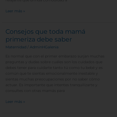
Leer más »
Consejos que toda mamá
Consejos
que
primeriza debe saber
toda
Maternidad
/
AdminHGalenia
mamá
primeriza
Es normal que con el primer embarazo surjan muchas
debe
preguntas y dudas sobre cuáles son los cuidados que
saber
debes tener para cuidarte tanto tú como tu bebé y es
común que te sientas emocionalmente inestable y
sientas muchas preocupaciones por no saber cómo
actuar. Es importante que intentes tranquilizarte y
consultes con otras mamás para
Leer más »