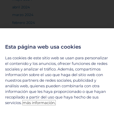
abril 2024
marzo 2024
febrero 2024
enero 2024
diciembre 2023
noviembre 2023
Esta página web usa cookies
octubre 2023
Las cookies de este sitio web se usan para personalizar
septiembre 2023
el contenido y los anuncios, ofrecer funciones de redes
sociales y analizar el tráfico. Además, compartimos
agosto 2023
información sobre el uso que haga del sitio web con
julio 2023
nuestros partners de redes sociales, publicidad y
junio 2023
análisis web, quienes pueden combinarla con otra
información que les haya proporcionado o que hayan
mayo 2023
recopilado a partir del uso que haya hecho de sus
abril 2023
servicios.
más información.
marzo 2023