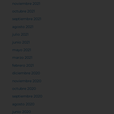
noviembre 2021
predeterminadas. Sin embargo, el bloqueo de
algunos tipos de cookies puede afectar su
octubre 2021
experiencia en el sitio y los servicios que podemos
septiembre 2021
ofrecer.
Más información
agosto 2021
julio 2021
Permitir todas
junio 2021
mayo 2021
marzo 2021
febrero 2021
Sistema de personalización de cookies
diciembre 2020
noviembre 2020
Cookies dirigidas
octubre 2020
septiembre 2020
agosto 2020
Cookies de funcionalidad
junio 2020