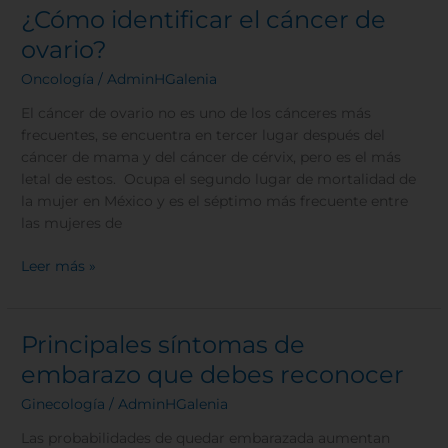
¿Cómo identificar el cáncer de
¿Cómo
identificar
ovario?
el
Oncología
/
AdminHGalenia
cáncer
de
El cáncer de ovario no es uno de los cánceres más
ovario?
frecuentes, se encuentra en tercer lugar después del
cáncer de mama y del cáncer de cérvix, pero es el más
letal de estos. Ocupa el segundo lugar de mortalidad de
la mujer en México y es el séptimo más frecuente entre
las mujeres de
Leer más »
Principales síntomas de
Principales
síntomas
embarazo que debes reconocer
de
Ginecología
/
AdminHGalenia
embarazo
que
Las probabilidades de quedar embarazada aumentan