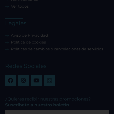
Ver todos
Legales
Aviso de Privacidad
Política de cookies
Políticas de cambios o cancelaciones de servicios
Redes Sociales
F
I
Y
a
n
o
c
s
u
e
t
t
b
a
u
¿Quieres recibir nuestras promociones?
o
g
b
Suscríbete a nuestro boletín
o
r
e
Correo