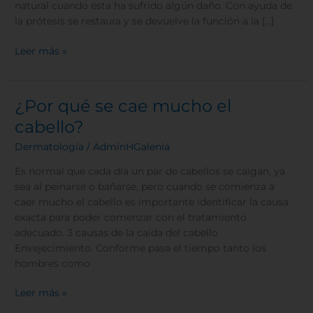
natural cuando ésta ha sufrido algún daño. Con ayuda de
la prótesis se restaura y se devuelve la función a la […]
Leer más »
¿Por qué se cae mucho el
¿Por
qué
cabello?
se
Dermatología
/
AdminHGalenia
cae
mucho
Es normal que cada día un par de cabellos se caigan, ya
el
sea al peinarse o bañarse, pero cuando se comienza a
cabello?
caer mucho el cabello es importante identificar la causa
exacta para poder comenzar con el tratamiento
adecuado. 3 causas de la caída del cabello
Envejecimiento. Conforme pasa el tiempo tanto los
hombres como
Leer más »