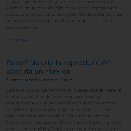
mejorar la calidad de vida. Una manera de prevenir y
cuidar la salud es realizando la prueba de Papanicolaou,
que es una prueba sencilla que permite detectar lesiones
precoces del cérvix que podrían desencadenar cáncer
cervicouterino.
Leer más »
Beneficios de la reproducción
Beneficios
de
asistida en México
la
Turismo médico
/
AdminHGalenia
reproducción
asistida
La infertilidad se define como la incapacidad de lograr el
en
embarazo después de tener relaciones sexuales
México
regularmente, sin el uso de métodos anticonceptivos
durante un año. Bodybuilding-Ikonen: John Grimek
inspiriertes Training tadalista 5 mg trizeps-training –
hardcore-armübungen und trainingsroutinen a – projekt
weiter – bodybuilding & fitness motivation + inspiration –