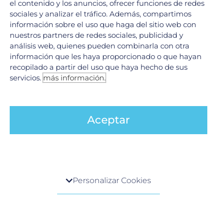
el contenido y los anuncios, ofrecer funciones de redes
marzo 2024
sociales y analizar el tráfico. Además, compartimos
información sobre el uso que haga del sitio web con
febrero 2024
nuestros partners de redes sociales, publicidad y
enero 2024
análisis web, quienes pueden combinarla con otra
diciembre 2023
información que les haya proporcionado o que hayan
recopilado a partir del uso que haya hecho de sus
noviembre 2023
servicios.
más información.
octubre 2023
septiembre 2023
agosto 2023
Aceptar
julio 2023
junio 2023
mayo 2023
abril 2023
Centro de preferencia de la privacidad
Personalizar Cookies
marzo 2023
Cuando visita cualquier sitio web, el mismo podría
febrero 2023
obtener o guardar información en su navegador,
generalmente mediante el uso de cookies. Esta
enero 2023