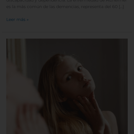
discapacidad y dependencia. La enfermedad de Alzheimer
es la más común de las demencias, representa del 60 […]
Leer más »
Tratar
el
acné
en
los
adolescentes