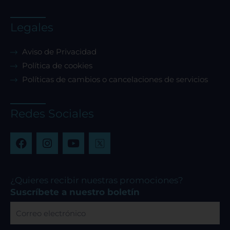
Legales
Aviso de Privacidad
Política de cookies
Políticas de cambios o cancelaciones de servicios
Redes Sociales
F
I
Y
a
n
o
c
s
u
e
t
t
b
a
u
¿Quieres recibir nuestras promociones?
o
g
b
Suscríbete a nuestro boletín
o
r
e
Correo
k
a
electrónico
m