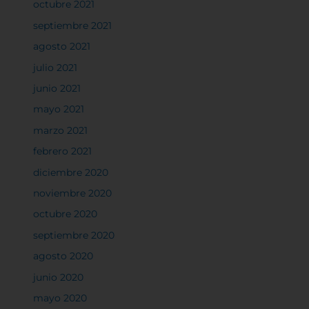
octubre 2021
Sistema de personalización de cookies
septiembre 2021
agosto 2021
julio 2021
Cookies dirigidas
junio 2021
mayo 2021
Cookies de funcionalidad
marzo 2021
febrero 2021
Cookies de rendimiento
diciembre 2020
noviembre 2020
octubre 2020
septiembre 2020
Rechazar todas
agosto 2020
junio 2020
Confirmar mis preferencias
mayo 2020