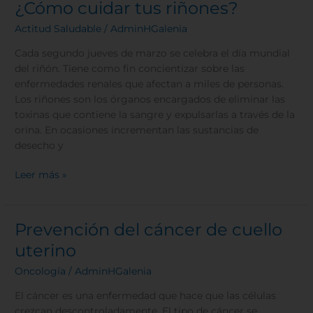
¿Cómo cuidar tus riñones?
¿Cómo
cuidar
Actitud Saludable
/
AdminHGalenia
tus
riñones?
Cada segundo jueves de marzo se celebra el día mundial
del riñón. Tiene como fin concientizar sobre las
enfermedades renales que afectan a miles de personas.
Los riñones son los órganos encargados de eliminar las
toxinas que contiene la sangre y expulsarlas a través de la
orina. En ocasiones incrementan las sustancias de
desecho y
Leer más »
Prevención del cáncer de cuello
Prevención
del
uterino
cáncer
Oncología
/
AdminHGalenia
de
cuello
El cáncer es una enfermedad que hace que las células
uterino
crezcan descontroladamente. El tipo de cáncer se