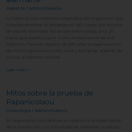
fiebre
Pediatría
/
AdminHGalenia
de
tu
La fiebre es una respuesta adaptativa del organismo que
hijo
consiste en elevar la temperatura del cuerpo por encima
sin
de valores normales. No es una enfermedad, sino un
alarmarte
signo, que puede ocurrir como consecuencia de una
infección. Tiene el objetivo de dificultar la supervivencia
de microorganismos como virus y bacterias, además de
activar el sistema inmune.
Leer más »
Mitos sobre la prueba de
Mitos
sobre
Papanicolaou
la
Ginecología
/
AdminHGalenia
prueba
de
Es importante concientizar en relación a la importancia
Papanicolaou
de la prevención con la finalidad de mantener la salud y