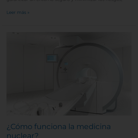
Leer más »
¿Cómo
funciona
la
medicina
nuclear?
¿Cómo funciona la medicina
nuclear?