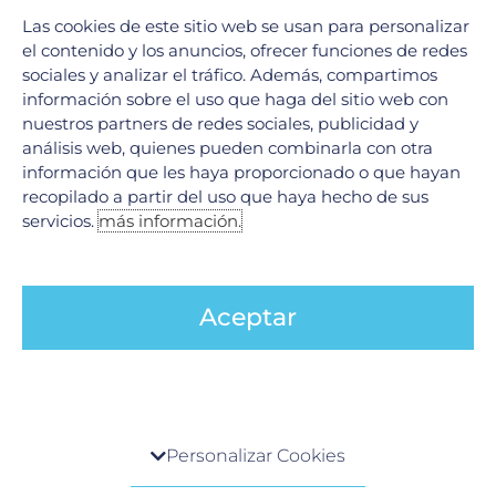
las mayores amenazas para la salud mundial así como
Las cookies de este sitio web se usan para personalizar
para la seguridad alimentaria y el desarrollo. esta
el contenido y los anuncios, ofrecer funciones de redes
resistencia le puede pasar a cualquier persona no importa
sociales y analizar el tráfico. Además, compartimos
la edad ni el país en el que esté. ¿Qué es? Los antibióticos
información sobre el uso que haga del sitio web con
son medicamentos utilizados para prevenir
nuestros partners de redes sociales, publicidad y
análisis web, quienes pueden combinarla con otra
Leer más »
información que les haya proporcionado o que hayan
recopilado a partir del uso que haya hecho de sus
servicios.
más información.
1
2
…
34
Siguiente
→
Aceptar
Español
Centro de preferencia de la privacidad
Personalizar Cookies
Buscar
Cuando visita cualquier sitio web, el mismo podría