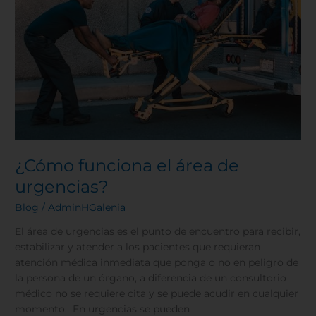
¿Cómo funciona el área de
urgencias?
Blog
/
AdminHGalenia
El área de urgencias es el punto de encuentro para recibir,
estabilizar y atender a los pacientes que requieran
atención médica inmediata que ponga o no en peligro de
la persona de un órgano, a diferencia de un consultorio
médico no se requiere cita y se puede acudir en cualquier
momento. En urgencias se pueden