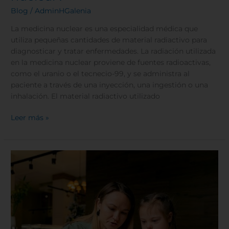
Blog
/
AdminHGalenia
La medicina nuclear es una especialidad médica que
utiliza pequeñas cantidades de material radiactivo para
diagnosticar y tratar enfermedades. La radiación utilizada
en la medicina nuclear proviene de fuentes radioactivas,
como el uranio o el tecnecio-99, y se administra al
paciente a través de una inyección, una ingestión o una
inhalación. El material radiactivo utilizado
Leer más »
Síndrome
de
down