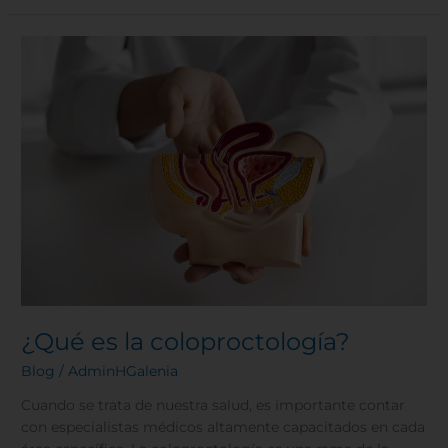
¿Qué
es
la
coloproctología?
¿Qué es la coloproctología?
Blog
/
AdminHGalenia
Cuando se trata de nuestra salud, es importante contar
con especialistas médicos altamente capacitados en cada