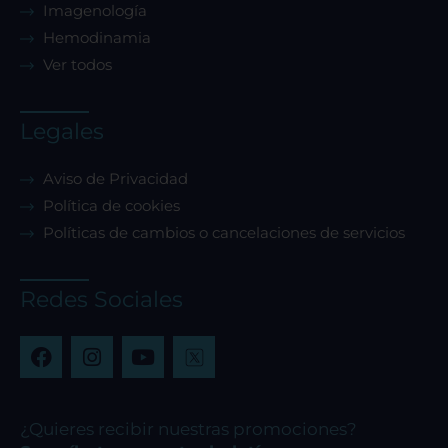
Imagenología
Hemodinamia
Ver todos
Legales
Aviso de Privacidad
Política de cookies
Políticas de cambios o cancelaciones de servicios
Redes Sociales
F
I
Y
a
n
o
c
s
u
e
t
t
b
a
u
¿Quieres recibir nuestras promociones?