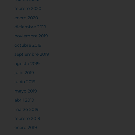
experiencia en el sitio y los servicios que podemos
febrero 2020
ofrecer.
Más información
enero 2020
diciembre 2019
noviembre 2019
Permitir todas
octubre 2019
septiembre 2019
agosto 2019
Sistema de personalización de cookies
julio 2019
junio 2019
mayo 2019
Cookies dirigidas
abril 2019
marzo 2019
Cookies de funcionalidad
febrero 2019
enero 2019
Cookies de rendimiento