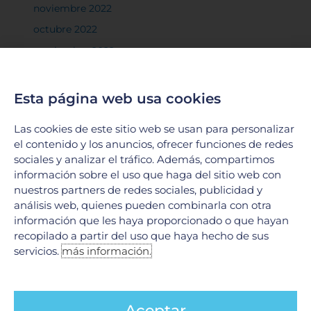
noviembre 2022
octubre 2022
septiembre 2022
agosto 2022
julio 2022
Esta página web usa cookies
junio 2022
Las cookies de este sitio web se usan para personalizar
mayo 2022
el contenido y los anuncios, ofrecer funciones de redes
abril 2022
sociales y analizar el tráfico. Además, compartimos
información sobre el uso que haga del sitio web con
marzo 2022
nuestros partners de redes sociales, publicidad y
febrero 2022
análisis web, quienes pueden combinarla con otra
información que les haya proporcionado o que hayan
enero 2022
recopilado a partir del uso que haya hecho de sus
diciembre 2021
servicios.
más información.
noviembre 2021
octubre 2021
septiembre 2021
Aceptar