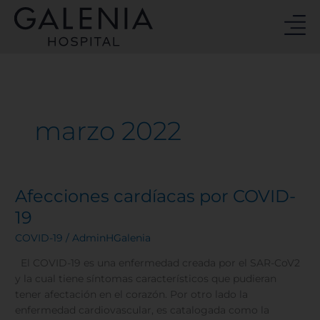
Ir
al
contenido
marzo 2022
Afecciones cardíacas por COVID-
Afecciones
cardíacas
19
por
COVID-19
/
AdminHGalenia
COVID-
19
El COVID-19 es una enfermedad creada por el SAR-CoV2
y la cual tiene síntomas característicos que pudieran
tener afectación en el corazón. Por otro lado la
enfermedad cardiovascular, es catalogada como la