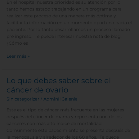
En el hospital nuestra prioridad es su atención por lo
tanto hemos estado trabajando en un programa para
realizar este proceso de una manera más óptima y
facilitar la información en un momento oportuno hacia el
paciente. Por lo tanto desarrollamos un proceso llamado
pre ingreso. Te puede interesar nuestra nota de blog:
¿Cómo es
Leer más »
Lo que debes saber sobre el
Lo
que
cáncer de ovario
debes
Sin categorizar
/
AdminHGalenia
saber
sobre
Este es el tipo de cáncer más frecuente en las mujeres
el
después del cáncer de mama y representa uno de los
cáncer
cánceres con más alto índice de mortalidad.
de
Comúnmente este padecimiento se presenta después de
ovario
la menopausia y alrededor de los 60 años. Te puede