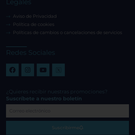
Legales
Aviso de Privacidad
Política de cookies
Políticas de cambios o cancelaciones de servicios
Redes Sociales
F
I
Y
a
n
o
c
s
u
e
t
t
b
a
u
¿Quieres recibir nuestras promociones?
o
g
b
Suscríbete a nuestro boletín
o
r
e
Correo
k
a
electrónico
m
Suscribirme