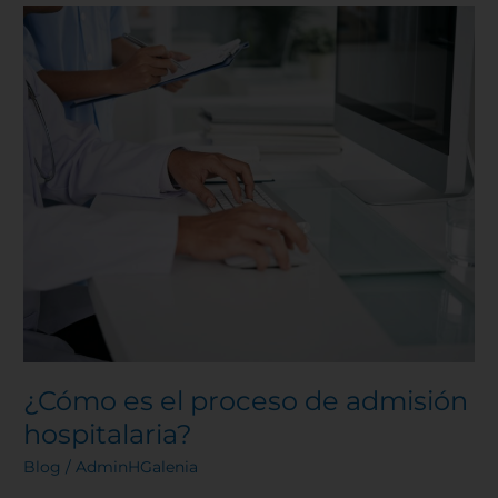
¿Cómo
es
el
proceso
de
admisión
hospitalaria?
¿Cómo es el proceso de admisión
hospitalaria?
Blog
/
AdminHGalenia