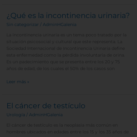
¿Qué es la incontinencia urinaria?
¿Qué
es
Sin categorizar
/
AdminHGalenia
la
incontinencia
La incontinencia urinaria es un tema poco tratado por la
urinaria?
situación psicosocial y cultural que este representa. La
Sociedad Internacional de Incontinencia Urinaria define
esta enfermedad como la pérdida involuntaria de orina.
Es un padecimiento que se presenta entre los 20 y 75
años de edad, de los cuales el 50% de los casos son
Leer más »
El cáncer de testículo
El
cáncer
Urología
/
AdminHGalenia
de
testículo
El cáncer de testículo es la neoplasia más común en
hombres ubicados en edades entre los 15 y los 35 años de