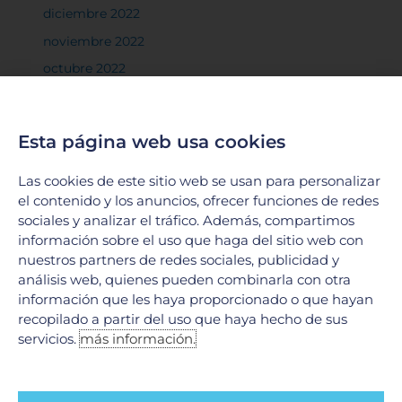
diciembre 2022
noviembre 2022
octubre 2022
septiembre 2022
agosto 2022
Esta página web usa cookies
julio 2022
junio 2022
Las cookies de este sitio web se usan para personalizar
el contenido y los anuncios, ofrecer funciones de redes
mayo 2022
sociales y analizar el tráfico. Además, compartimos
abril 2022
información sobre el uso que haga del sitio web con
nuestros partners de redes sociales, publicidad y
marzo 2022
análisis web, quienes pueden combinarla con otra
febrero 2022
información que les haya proporcionado o que hayan
enero 2022
recopilado a partir del uso que haya hecho de sus
servicios.
más información.
diciembre 2021
noviembre 2021
octubre 2021