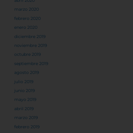
abril 2020
algunos tipos de cookies puede afectar su
marzo 2020
experiencia en el sitio y los servicios que podemos
ofrecer.
Más información
febrero 2020
enero 2020
diciembre 2019
Permitir todas
noviembre 2019
octubre 2019
septiembre 2019
agosto 2019
Sistema de personalización de cookies
julio 2019
junio 2019
Cookies dirigidas
mayo 2019
abril 2019
Cookies de funcionalidad
marzo 2019
febrero 2019