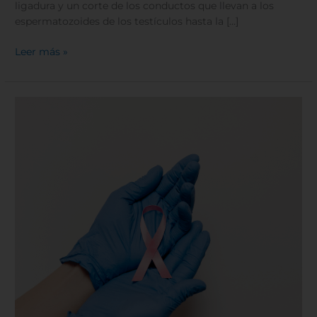
ligadura y un corte de los conductos que llevan a los
espermatozoides de los testículos hasta la […]
Leer más »
Cirugía
de
mínima
invasión
en
el
tratamiento
del
cáncer