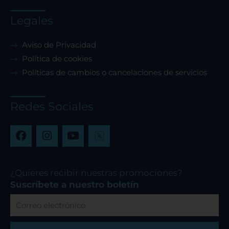
Legales
Aviso de Privacidad
Política de cookies
Políticas de cambios o cancelaciones de servicios
Redes Sociales
F
I
Y
a
n
o
c
s
u
e
t
t
b
a
u
¿Quieres recibir nuestras promociones?
o
g
b
Suscríbete a nuestro boletín
o
r
e
Correo
k
a
electrónico
m