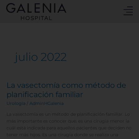
Ir
al
contenido
julio 2022
La vasectomía como método de
La
vasectomía
planificación familiar
como
Urología
/
AdminHGalenia
método
de
La vasectomía es un método de planificación familiar. Lo
planificación
más importante es conocer que, es una cirugía menor la
familiar
cuál está indicada para aquellos pacientes que deciden no
tener más hijos. Es una cirugía donde se realiza una