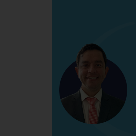
por
COVID-
19
|
Hospital
Galenia
–
E52