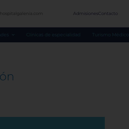
hospitalgalenia.com
Admisiones
Contacto
ades
Clínicas de especialidad
Turismo Médico
cón