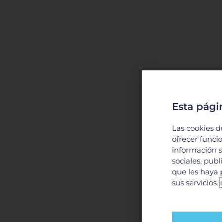
Esta pági
Las cookies d
ofrecer funci
información s
sociales, pub
que les haya 
sus servicios.