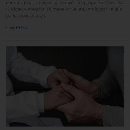
compromiso se consolida a través del programa CAHUSA
(Calidad y Atención Humana en Salud), una iniciativa que
pone al paciente y a
Leer más »
Cirugía
de
Parkinson