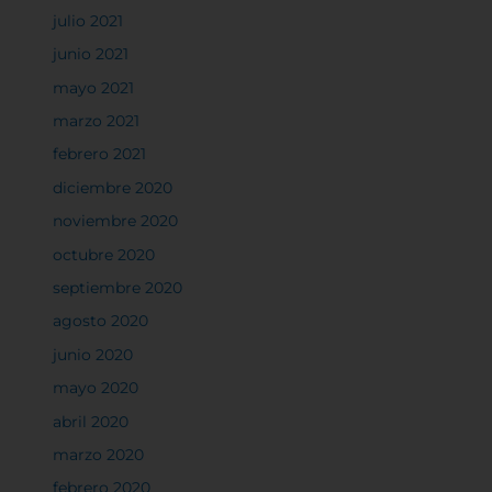
experiencia en el sitio y los servicios que podemos
julio 2021
ofrecer.
Más información
junio 2021
mayo 2021
Permitir todas
marzo 2021
febrero 2021
diciembre 2020
noviembre 2020
Sistema de personalización de cookies
octubre 2020
septiembre 2020
Cookies dirigidas
agosto 2020
junio 2020
mayo 2020
Cookies de funcionalidad
abril 2020
marzo 2020
Cookies de rendimiento
febrero 2020