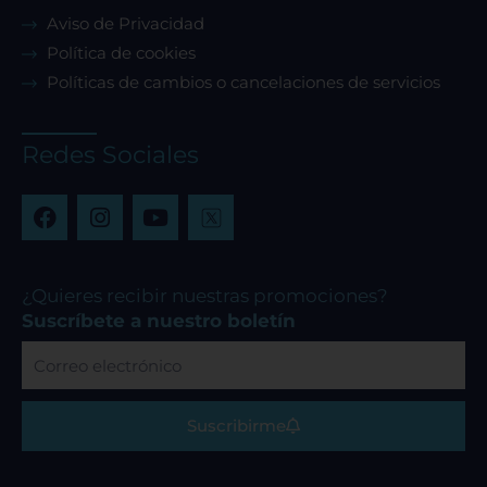
Aviso de Privacidad
Política de cookies
Políticas de cambios o cancelaciones de servicios
Redes Sociales
F
I
Y
a
n
o
c
s
u
e
t
t
b
a
u
¿Quieres recibir nuestras promociones?
o
g
b
Suscríbete a nuestro boletín
o
r
e
Correo
k
a
electrónico
m
Suscribirme