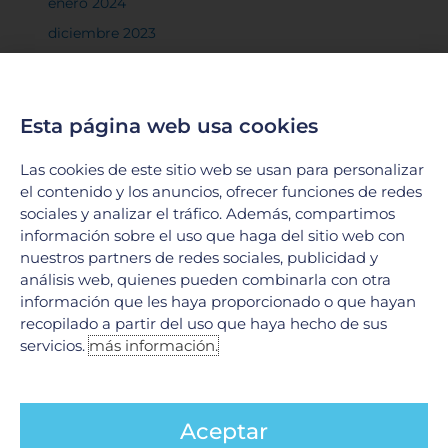
enero 2024
diciembre 2023
noviembre 2023
octubre 2023
Esta página web usa cookies
septiembre 2023
agosto 2023
Las cookies de este sitio web se usan para personalizar
julio 2023
el contenido y los anuncios, ofrecer funciones de redes
sociales y analizar el tráfico. Además, compartimos
junio 2023
información sobre el uso que haga del sitio web con
mayo 2023
nuestros partners de redes sociales, publicidad y
abril 2023
análisis web, quienes pueden combinarla con otra
información que les haya proporcionado o que hayan
marzo 2023
recopilado a partir del uso que haya hecho de sus
febrero 2023
servicios.
más información.
enero 2023
diciembre 2022
Aceptar
noviembre 2022