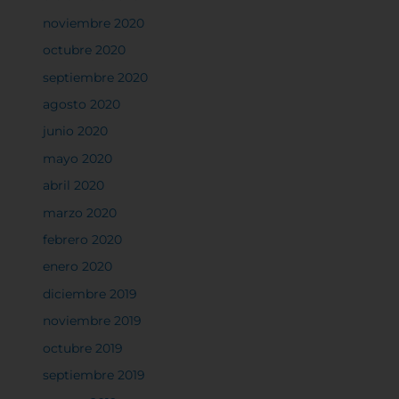
respetamos su derecho a la privacidad, usted puede
noviembre 2020
escoger no permitirnos usar ciertas cookies. Haga
clic en los encabezados de cada categoría para saber
octubre 2020
más y cambiar nuestras configuraciones
septiembre 2020
predeterminadas. Sin embargo, el bloqueo de
agosto 2020
algunos tipos de cookies puede afectar su
experiencia en el sitio y los servicios que podemos
junio 2020
ofrecer.
Más información
mayo 2020
abril 2020
marzo 2020
Permitir todas
febrero 2020
enero 2020
diciembre 2019
Sistema de personalización de cookies
noviembre 2019
octubre 2019
septiembre 2019
Cookies dirigidas