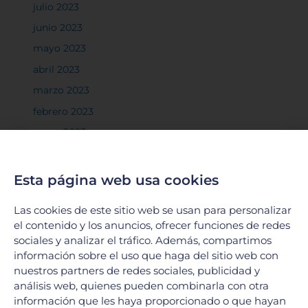
julio 2023
junio 2023
mayo 2023
abril 2023
marzo 2023
febrero 2023
enero 2023
diciembre 2022
noviembre 2022
Esta página web usa cookies
octubre 2022
Las cookies de este sitio web se usan para personalizar
septiembre 2022
el contenido y los anuncios, ofrecer funciones de redes
agosto 2022
sociales y analizar el tráfico. Además, compartimos
información sobre el uso que haga del sitio web con
julio 2022
nuestros partners de redes sociales, publicidad y
junio 2022
análisis web, quienes pueden combinarla con otra
mayo 2022
información que les haya proporcionado o que hayan