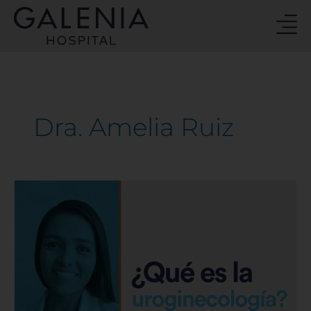
Ir
al
contenido
Dra. Amelia Ruiz
¿Qué
es
la
uroginecología?
|
Hospital
Galenia
–
E160