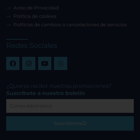
Aviso de Privacidad
Política de cookies
Políticas de cambios o cancelaciones de servicios
Redes Sociales
F
I
Y
a
n
o
c
s
u
e
t
t
b
a
u
¿Quieres recibir nuestras promociones?
o
g
b
Suscríbete a nuestro boletín
o
r
e
Correo
k
a
electrónico
m
Suscribirme