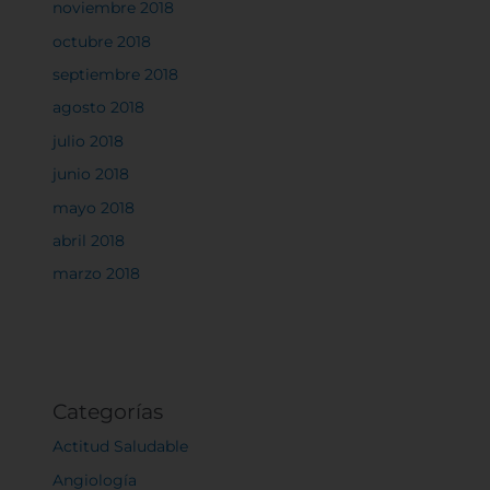
experiencia en el sitio y los servicios que podemos
noviembre 2018
ofrecer.
Más información
octubre 2018
septiembre 2018
agosto 2018
Permitir todas
julio 2018
junio 2018
mayo 2018
Sistema de personalización de cookies
abril 2018
marzo 2018
Cookies dirigidas
Cookies de funcionalidad
Categorías
Actitud Saludable
Cookies de rendimiento
Angiología