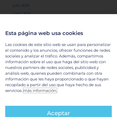
julio 2021
junio 2021
mayo 2021
marzo 2021
Esta página web usa cookies
febrero 2021
Las cookies de este sitio web se usan para personalizar
diciembre 2020
el contenido y los anuncios, ofrecer funciones de redes
noviembre 2020
sociales y analizar el tráfico. Además, compartimos
octubre 2020
información sobre el uso que haga del sitio web con
nuestros partners de redes sociales, publicidad y
septiembre 2020
análisis web, quienes pueden combinarla con otra
agosto 2020
información que les haya proporcionado o que hayan
recopilado a partir del uso que haya hecho de sus
junio 2020
servicios.
más información.
mayo 2020
abril 2020
marzo 2020
Aceptar
febrero 2020