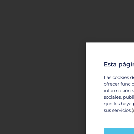
Esta pági
Las cookies d
ofrecer funci
información s
sociales, pub
que les haya 
sus servicios.