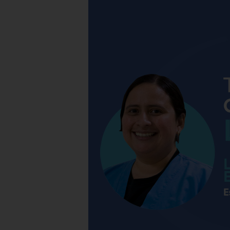
Hospital
Galenia
–
E41