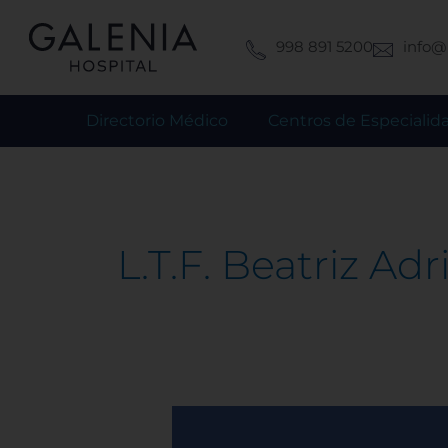
Ir
al
998 891 5200
info@
contenido
Directorio Médico
Centros de Especialid
L.T.F. Beatriz Ad
Linfedema
|