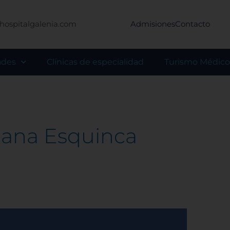
hospitalgalenia.com
Admisiones
Contacto
ades
Clínicas de especialidad
Turismo Médico
riana Esquinca