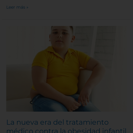
Leer más »
La
nueva
era
del
tratamiento
médico
contra
la
obesidad
infantil
La nueva era del tratamiento
médico contra la obesidad infantil