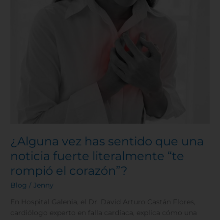
has
sentido
que
una
noticia
fuerte
literalmente
“te
rompió
el
corazón”?
¿Alguna vez has sentido que una
noticia fuerte literalmente “te
rompió el corazón”?
Blog
/
Jenny
En Hospital Galenia, el Dr. David Arturo Castán Flores,
cardiólogo experto en falla cardíaca, explica cómo una