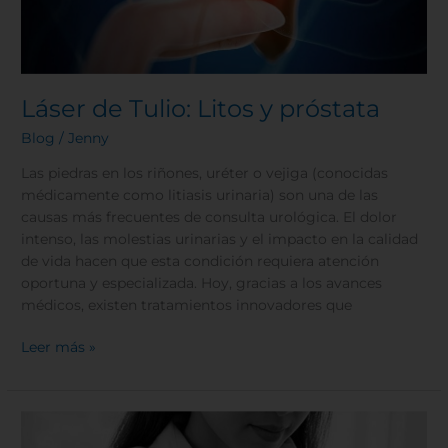
Láser de Tulio: Litos y próstata
Blog
/
Jenny
Las piedras en los riñones, uréter o vejiga (conocidas
médicamente como litiasis urinaria) son una de las
causas más frecuentes de consulta urológica. El dolor
intenso, las molestias urinarias y el impacto en la calidad
de vida hacen que esta condición requiera atención
oportuna y especializada. Hoy, gracias a los avances
médicos, existen tratamientos innovadores que
Leer más »
¿Alguna
vez