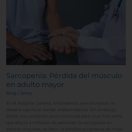
músculo
en
adulto
mayor
Sarcopenia: Pérdida del músculo
en adulto mayor
Blog
/
Jenny
En el Hospital Galenia, entendemos que envejecer no
debería significar perder independencia. Sin embargo,
existe una condición poco conocida pero muy frecuente
que afecta a millones de personas: la sarcopenia en
adultos mayores, es decir, la pérdida progresiva de masa