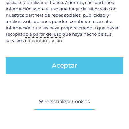
sociales y analizar el tráfico. Además, compartimos
información sobre el uso que haga del sitio web con
nuestros partners de redes sociales, publicidad y
análisis web, quienes pueden combinarla con otra
←
Anterior
1
2
3
…
16
información que les haya proporcionado o que hayan
Siguiente
→
recopilado a partir del uso que haya hecho de sus
servicios.
más información.
Aceptar
Español
Buscar
Centro de preferencia de la privacidad
Buscar
Personalizar Cookies
Cuando visita cualquier sitio web, el mismo podría
obtener o guardar información en su navegador,
generalmente mediante el uso de cookies. Esta
información puede ser acerca de usted, sus