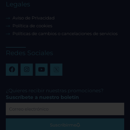
Legales
Aviso de Privacidad
Política de cookies
Políticas de cambios o cancelaciones de servicios
Redes Sociales
F
I
Y
a
n
o
c
s
u
e
t
t
b
a
u
¿Quieres recibir nuestras promociones?
o
g
b
Suscríbete a nuestro boletín
o
r
e
Correo
k
a
electrónico
m
Suscribirme