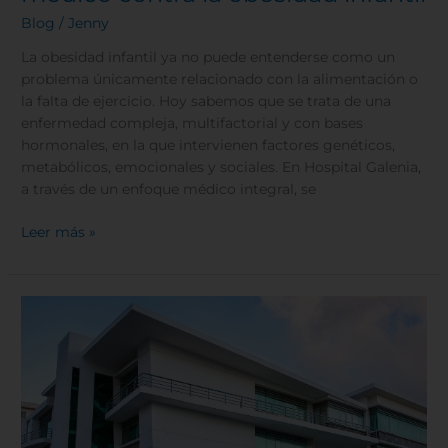
Blog
/
Jenny
La obesidad infantil ya no puede entenderse como un
problema únicamente relacionado con la alimentación o
la falta de ejercicio. Hoy sabemos que se trata de una
enfermedad compleja, multifactorial y con bases
hormonales, en la que intervienen factores genéticos,
metabólicos, emocionales y sociales. En Hospital Galenia,
a través de un enfoque médico integral, se
Leer más »
Galenia,
20
años
de
innovación
y
crecimiento