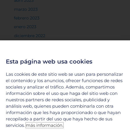
abril 2023
marzo 2023
febrero 2023
enero 2023
diciembre 2022
noviembre 2022
octubre 2022
Esta página web usa cookies
septiembre 2022
agosto 2022
Las cookies de este sitio web se usan para personalizar
julio 2022
el contenido y los anuncios, ofrecer funciones de redes
sociales y analizar el tráfico. Además, compartimos
junio 2022
información sobre el uso que haga del sitio web con
mayo 2022
nuestros partners de redes sociales, publicidad y
análisis web, quienes pueden combinarla con otra
abril 2022
información que les haya proporcionado o que hayan
marzo 2022
recopilado a partir del uso que haya hecho de sus
febrero 2022
servicios.
más información.