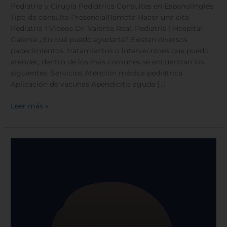
Pediatría y Cirugía Pediátrica Consultas en EspañolInglés
Tipo de consulta PresencialRemota Hacer una cita
Pediatría 1 Videos Dr. Valente Real, Pediatría | Hospital
Galenia ¿En qué puedo ayudarte? Existen diversos
padecimientos, tratamientos o intervecnioes que puedo
atender, dentro de los más comunes se encuentran los
siguientes: Servicios Atención médica pediátrica
Aplicación de vacunas Apendicitis aguda […]
Leer más »
Dr.
Luis
Arturo
Ponce
Rosas