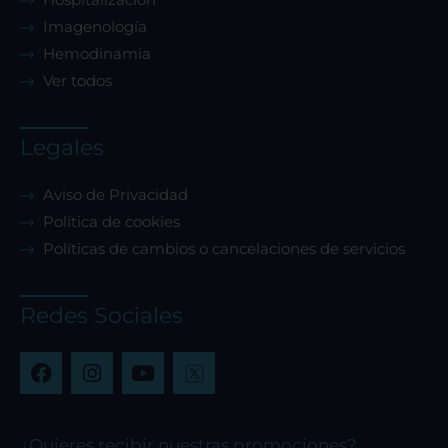
Imagenología
Hemodinamia
Ver todos
Legales
Aviso de Privacidad
Política de cookies
Políticas de cambios o cancelaciones de servicios
Redes Sociales
F
I
Y
a
n
o
c
s
u
e
t
t
b
a
u
¿Quieres recibir nuestras promociones?