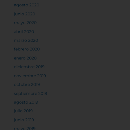
clic en los encabezados de cada categoría para saber
agosto 2020
más y cambiar nuestras configuraciones
predeterminadas. Sin embargo, el bloqueo de
junio 2020
algunos tipos de cookies puede afectar su
mayo 2020
experiencia en el sitio y los servicios que podemos
abril 2020
ofrecer.
Más información
marzo 2020
febrero 2020
Permitir todas
enero 2020
diciembre 2019
noviembre 2019
octubre 2019
Sistema de personalización de cookies
septiembre 2019
agosto 2019
Cookies dirigidas
julio 2019
junio 2019
Cookies de funcionalidad
mayo 2019