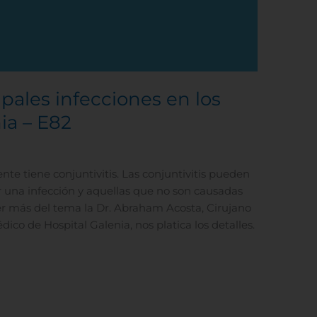
Rechazar todas
Confirmar mis prefe
ipales infecciones en los
nia – E82
ente tiene conjuntivitis. Las conjuntivitis pueden
or una infección y aquellas que no son causadas
er más del tema la Dr. Abraham Acosta, Cirujano
co de Hospital Galenia, nos platica los detalles.