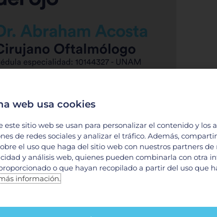
na web usa cookies
e este sitio web se usan para personalizar el contenido y los 
ones de redes sociales y analizar el tráfico. Además, compart
obre el uso que haga del sitio web con nuestros partners de
licidad y análisis web, quienes pueden combinarla con otra i
proporcionado o que hayan recopilado a partir del uso que 
ncia óptica del ojo |
más información.
14