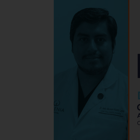
Hospital
Galenia
–
E144