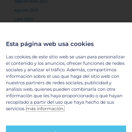
septiembre 2021
agosto 2021
julio 2021
junio 2021
mayo 2021
Esta página web usa cookies
marzo 2021
febrero 2021
Las cookies de este sitio web se usan para personalizar
el contenido y los anuncios, ofrecer funciones de redes
diciembre 2020
sociales y analizar el tráfico. Además, compartimos
noviembre 2020
información sobre el uso que haga del sitio web con
octubre 2020
nuestros partners de redes sociales, publicidad y
análisis web, quienes pueden combinarla con otra
septiembre 2020
información que les haya proporcionado o que hayan
agosto 2020
recopilado a partir del uso que haya hecho de sus
servicios.
más información.
junio 2020
mayo 2020
abril 2020