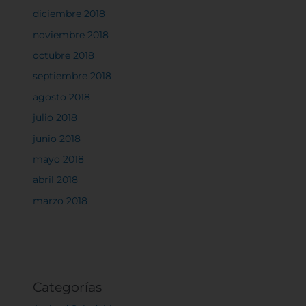
algunos tipos de cookies puede afectar su
diciembre 2018
experiencia en el sitio y los servicios que podemos
ofrecer.
Más información
noviembre 2018
octubre 2018
septiembre 2018
Permitir todas
agosto 2018
julio 2018
junio 2018
mayo 2018
Sistema de personalización de cookies
abril 2018
marzo 2018
Cookies dirigidas
Cookies de funcionalidad
Categorías
Cookies de rendimiento