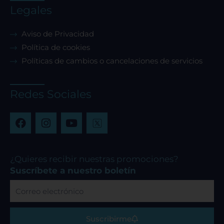
Legales
Aviso de Privacidad
Política de cookies
Políticas de cambios o cancelaciones de servicios
Redes Sociales
F
I
Y
a
n
o
c
s
u
e
t
t
b
a
u
¿Quieres recibir nuestras promociones?
o
g
b
Suscríbete a nuestro boletín
o
r
e
Correo
k
a
electrónico
m
Suscribirme