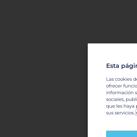
Esta pági
Las cookies d
ofrecer funci
información s
sociales, pub
que les haya 
sus servicios.