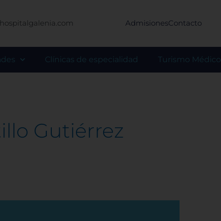
hospitalgalenia.com
Admisiones
Contacto
ades
Clínicas de especialidad
Turismo Médico
illo Gutiérrez