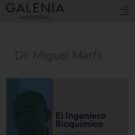
Ir
al
contenido
Dr. Miguel Marfil
El
Ingeniero
Bioquímico
|
Hospital
Galenia
–
E216