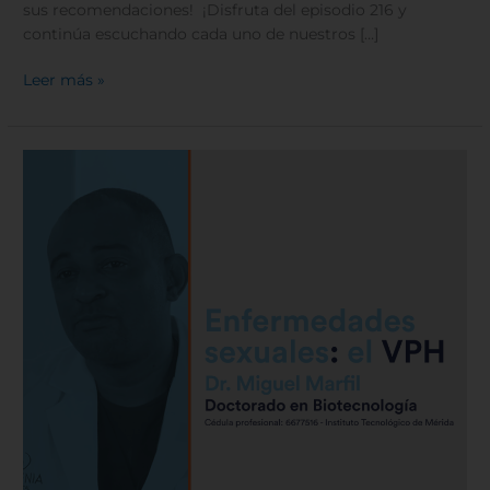
sus recomendaciones! ¡Disfruta del episodio 216 y
continúa escuchando cada uno de nuestros […]
Leer más »
Enfermedades
sexuales:
el
VPH
|
Hospital
Galenia
–
E213