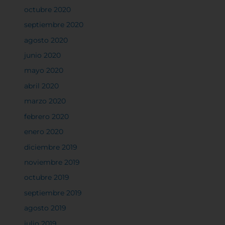
Permitir todas
octubre 2020
septiembre 2020
agosto 2020
Sistema de personalización de cookies
junio 2020
mayo 2020
abril 2020
Cookies dirigidas
marzo 2020
febrero 2020
Cookies de funcionalidad
enero 2020
diciembre 2019
Cookies de rendimiento
noviembre 2019
octubre 2019
septiembre 2019
agosto 2019
Rechazar todas
julio 2019