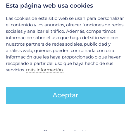
junio 2023
Esta página web usa cookies
mayo 2023
Las cookies de este sitio web se usan para personalizar
abril 2023
el contenido y los anuncios, ofrecer funciones de redes
marzo 2023
sociales y analizar el tráfico. Además, compartimos
febrero 2023
información sobre el uso que haga del sitio web con
nuestros partners de redes sociales, publicidad y
enero 2023
análisis web, quienes pueden combinarla con otra
diciembre 2022
información que les haya proporcionado o que hayan
recopilado a partir del uso que haya hecho de sus
noviembre 2022
servicios.
más información.
octubre 2022
septiembre 2022
agosto 2022
Aceptar
julio 2022
junio 2022
mayo 2022
abril 2022
Centro de preferencia de la privacidad