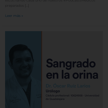
escuchando cada uno de nuestros #PodcastsMédicos
preparados […]
Leer más »
Sangrado
en
la
orina
|
Hospital
Galenia
–
E137