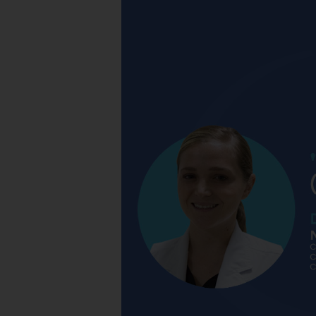
dormir?
|
Hospital
Galenia
–
E31