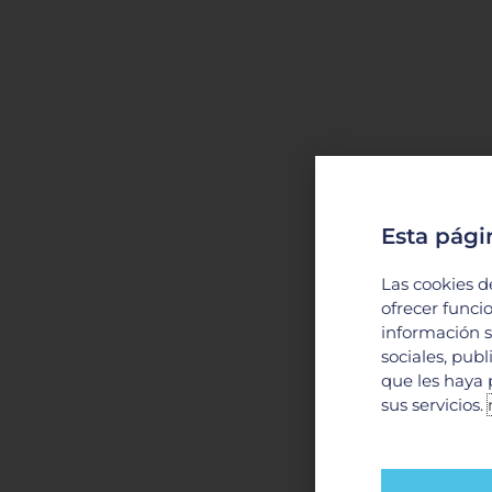
Esta pági
Las cookies d
ofrecer funci
información s
sociales, pub
que les haya 
sus servicios.