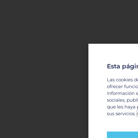
Esta pági
Las cookies d
ofrecer funci
información s
sociales, pub
que les haya 
sus servicios.