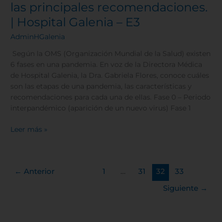
las principales recomendaciones.
| Hospital Galenia – E3
Cookies de rendimiento
AdminHGalenia
Según la OMS (Organización Mundial de la Salud) existen
6 fases en una pandemia. En voz de la Directora Médica
de Hospital Galenia, la Dra. Gabriela Flores, conoce cuáles
Rechazar todas
son las etapas de una pandemia, las características y
recomendaciones para cada una de ellas. Fase 0 – Periodo
interpandémico (aparición de un nuevo virus) Fase 1
Confirmar mis preferencias
Leer más »
←
Anterior
1
…
31
32
33
Siguiente
→