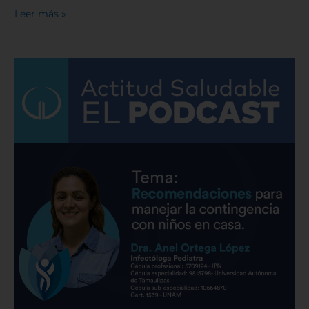
Leer más »
COVID
19
|
Recomendaciones
para
manejar
la
contingencia
con
niños
en
casa
|
Hospital
Galenia
–
E6