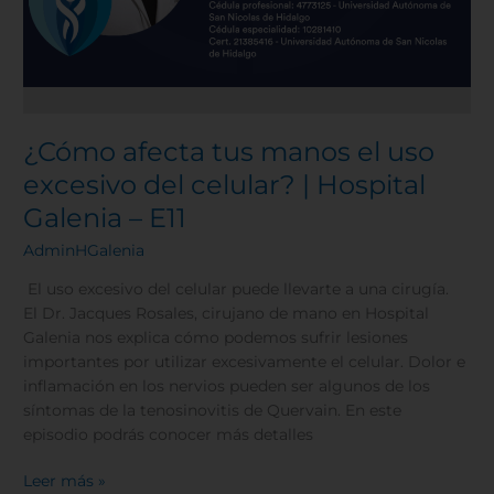
¿Cómo afecta tus manos el uso
excesivo del celular? | Hospital
Galenia – E11
AdminHGalenia
El uso excesivo del celular puede llevarte a una cirugía.
El Dr. Jacques Rosales, cirujano de mano en Hospital
Galenia nos explica cómo podemos sufrir lesiones
importantes por utilizar excesivamente el celular. Dolor e
inflamación en los nervios pueden ser algunos de los
síntomas de la tenosinovitis de Quervain. En este
episodio podrás conocer más detalles
Leer más »