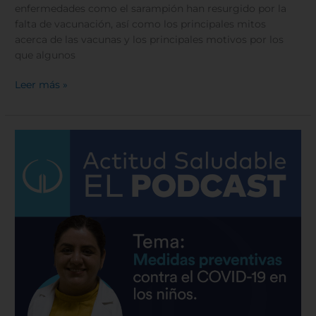
enfermedades como el sarampión han resurgido por la
falta de vacunación, así como los principales mitos
acerca de las vacunas y los principales motivos por los
que algunos
Leer más »
COVID-
19
|
Medidas
preventivas
para
niños
|
Hospital
Galenia
–
E7