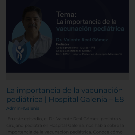
|
Hospital
Galenia
–
E8
La importancia de la vacunación
pediátrica | Hospital Galenia – E8
AdminHGalenia
En este episodio, el Dr. Valente Real Gómez, pediatra y
cirujano pediatra en Hospital Galenia, nos habla sobre la
importancia de la vacunación pediátrica. Conoce cómo