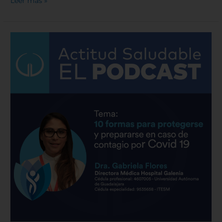
Leer más »
COVID
19
|
10
formas
para
protegerse
y
prepararse
en
caso
de
contagio
|
Hospital
Galenia
–