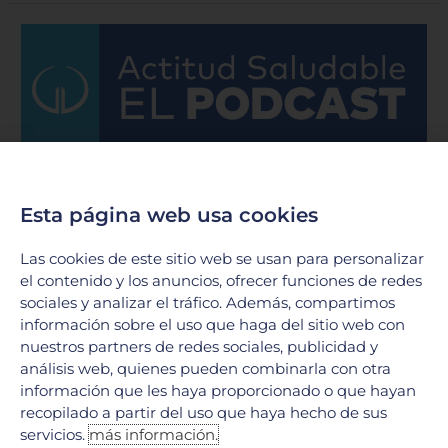
COVID-
19
|
Factores
que
incrementan
el
riesgo
por
Esta página web usa cookies
coronavirus
|
Las cookies de este sitio web se usan para personalizar
Hospital
el contenido y los anuncios, ofrecer funciones de redes
Galenia
sociales y analizar el tráfico. Además, compartimos
–
información sobre el uso que haga del sitio web con
E4
nuestros partners de redes sociales, publicidad y
análisis web, quienes pueden combinarla con otra
información que les haya proporcionado o que hayan
recopilado a partir del uso que haya hecho de sus
servicios.
más información.