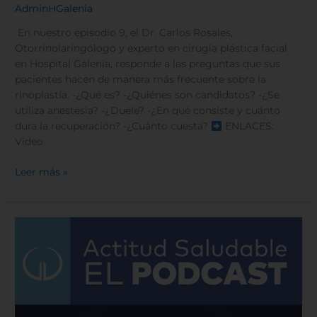
AdminHGalenia
En nuestro episodio 9, el Dr. Carlos Rosales,
Otorrinolaringólogo y experto en cirugía plástica facial
en Hospital Galenia, responde a las preguntas que sus
pacientes hacen de manera más frecuente sobre la
rinoplastía. -¿Qué es? -¿Quiénes son candidatos? -¿Se
utiliza anestesia? -¿Duele? -¿En qué consiste y cuánto
dura la recuperación? -¿Cuánto cuesta?
ENLACES:
Video
Leer más »
La
importancia
de
la
vacunación
pediátrica