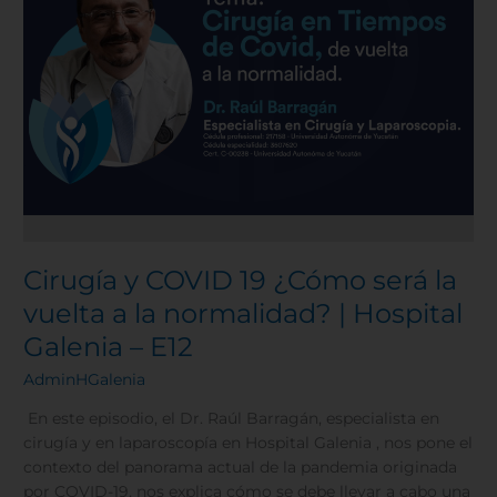
la
normalidad?
|
Hospital
Galenia
–
E12
Cirugía y COVID 19 ¿Cómo será la
vuelta a la normalidad? | Hospital
Galenia – E12
AdminHGalenia
En este episodio, el Dr. Raúl Barragán, especialista en
cirugía y en laparoscopía en Hospital Galenia , nos pone el
contexto del panorama actual de la pandemia originada
por COVID-19, nos explica cómo se debe llevar a cabo una