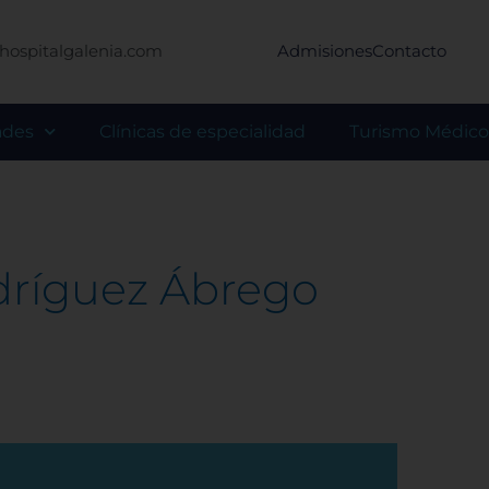
hospitalgalenia.com
Admisiones
Contacto
ades
Clínicas de especialidad
Turismo Médico
odríguez Ábrego