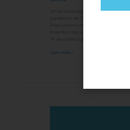
En la actualidad se han desarrollado 
pandemia de COVID-19.La mayora de l
Para conocer más del tema la Dra. G
miembro del staff médico de Hospital 
Cen
74 de nuestro podcast médico
Cuand
Leer más »
infor
cooki
su di
lo es
direc
perso
puede
encab
confi
Vacunas
tipos
disponibles
que 
para