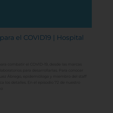
Rechazar todas
Confirmar mis prefe
para el COVID19 | Hospital
para combatir el COVID-19, desde las marcas
 laboratorios para desarrollarlas. Para conocer
guez Ábrego, epidemióloga y miembro del staff
a los detalles. En el episodio 72 de nuestro
co