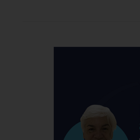
Prueba
de
anticuerpos
post
vacuna
COVID-
19
|
Hospital
Galenia
–
E74