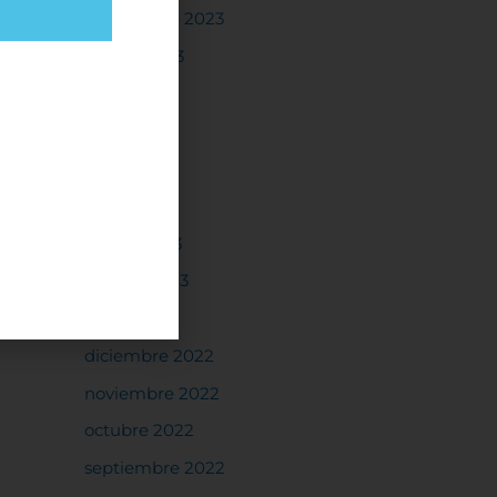
septiembre 2023
agosto 2023
julio 2023
junio 2023
mayo 2023
rdar
abril 2023
cias o
marzo 2023
según
febrero 2023
ás
enero 2023
ed
diciembre 2022
s
as
noviembre 2022
gunos
octubre 2022
cios
septiembre 2022